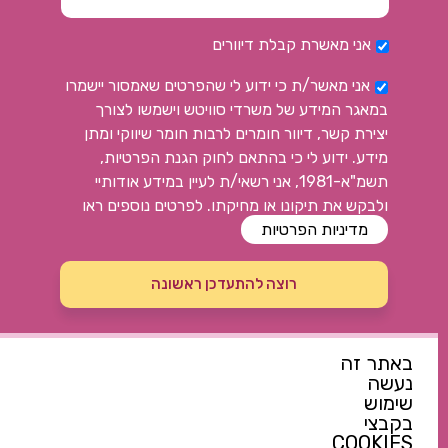
אני מאשרת קבלת דיוורים
אני מאשר/ת כי ידוע לי שהפרטים שאמסור יישמרו
במאגר המידע של משרדי סוויטש וישמשו לצורך
יצירת קשר, דיוור חומרים לרבות חומר שיווקי ומתן
מידע. ידוע לי כי בהתאם לחוק הגנת הפרטיות,
תשמ"א-1981, אני רשאי/ת לעיין במידע אודותיי
ולבקש את תיקונו או מחיקתו. לפרטים נוספים ראו
מדיניות הפרטיות
רוצה להתעדכן ראשונה
צרי קשר
באתר זה
נעשה
שימוש
052-7144914
בקבצי
switchcenter@walla.com
COOKIES