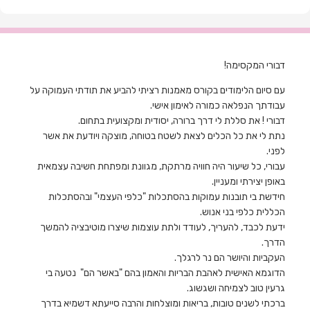
דבורי המקסימה!
עם סיום הלימודים בקורס מאמנות רציתי להביע את תודתי העמוקה על
עבודתך הנפלאה כמורה לאימון אישי.
דבורי ! את סללת לי דרך ברורה, יסודית ומקצועית בתחום.
נתת לי את כל הכלים לצאת לשטח בטוחה, מוצקה ויודעת את אשר
לפני.
עבורי, כל שיעור היה חוויה מרתקת, מגוונת ומפתחת חשיבה עצמאית
באופן יצירתי ומעניין.
חידשת בי תובנות עמוקות בהסתכלות "כלפי העצמי" ובהסתכלות
הכללית כלפי בני אנוש.
ידעת לכבד, להעריך, לעודד ולתת עוצמות שיצרו מוטיבציה להמשך
הדרך.
העקביות והיושר הם נר לרגלך.
הדוגמא האישית לאהבת הבריות והאמון בהם "באשר הם" נטעה בי
גרעין טוב לצמיחה ושגשוג.
ברכתי לשנים טובות, בריאות ומוצלחות והרבה סייעתא דשמיא בדרך