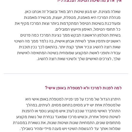
איך אדע מה שיטת הטיפול הנכונה לי?
שאלה מצוינת. יש מגוון שיטות רחב מאד ובשביל זה אנחנו כאן.
מנהלת המרכז היא מאמנת, מטפלת, יועצת, מכשירה מאמנות
ומעודכנת בשיטות הטיפול המתקדמות ביותר וצוות המרכז מקיף את
כל תחומי הטיפול, האימון והייעוץ המובילים.
בשיחת הטלפון הראשונה תבקש ממך נציגת המרכז כמה פרטים
ראשוניים ותזמין אותך לשיחת אבחון אישית, בה נלמד ממך מה השינוי
שאת רוצה להשיג ונכיר אותך קצת יותר. בהתאם לכך נכין תוכנית
עבודה ותופני לאשת המקצוע שמומחית בשיטה המתאימה לאישיות
שלך, לצרכים האישיים שלך ולשינוי שאת רוצה להשיג.
למה לפנות למרכז ולא למטפלת באופן אישי?
היתרון הגדול של מרכז על פני פנייה למטפלת באופן אישי היא
שלמטפלת אחת יש ידע מסוים בתחום מסוים. לעיתים, במהלך
התהליך האישי מתברר שנכון לערב איש מקצוע נוסף או להפנות
לשיטת טיפול אחרת, וכשיש מרכז שמאגד נבחרת של נשות מקצוע
מתחומים שונים, התמחויות שונות ושיטות שונות, את נשארת במסגרת
שמלווה אותך עד להגשמת השינוי ויש מענה מיידי ומהיר בשבילך.