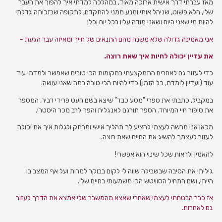
מאז עברתי דרך אישית ארוכה מאוד, במהלכה למדתי איך להפוך את העבר
שלי, הלא פשוט, שניהל אותי ומנע ממני להתקדם, לתקופה שבזכותה גדלתי
להיות מי שאני היום ושאני מודה עליו בכל יום וכלן
אני מאמינה גדולה שלא משנה מהם התנאים של חייך ומאיזה עבר הגעת –
את עדיין יכולה לחיות איך שאת רוצה.
כדי לעזור גם לאחרים התמקצעתי במקומות הכי טובים שאפשר ולמדתי עוד
עוד (ועדיין לומדת, כל הזמן) כדי להיות הכי טובה במה שאני עושה.
במקביל, כתבתי את ספרי "מסע כבד" שיצא בשם העט פרידי דביר, המספר
את סיפור חיי המיוחד. הספר תורגם לאנגלית והפך לרב מכר היסטרי.
מכאן אני מרשה לעצמי להציע לך תהליך אישי ומרתק ולגלות איך את יכולה
לעזור לעצמך להשיג את החיים שאת רוצה.
להאמין ולראות שכל שינוי הוא אפשרי!
גיליתי את הסיבה שבשבילה שווה לי לקום בבוקר למרות ועל אף המצב בו
הייתי, ושם התחיל הסוויטש הכי משמעותי בחיים שלי.
אז כבר הבטחתי לעצמי שאחרי שאצא מהמשבר שלי אמצא את הדרך לעזור
גם לאחרות.