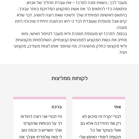
מעבר לכך, כשאת פונה למרכז – את עוברת תהליך של אבחון
והתאמה כדי להתאים לך את אשת המקצוע המדויקת ביותר עבורך,
בהתאם לאישיות המיוחדת שלך ולשינוי שאת רוצה להשיג, דבר שלא
קיים אצל מטפלת שעובדת לבד כי היא הכתובת היחידה שיכולה לתת
מענה.
בנוסף, למרכז יש מעטפת תומכת וליווי מעבר לטיפול האישי, והוא
מחייב את נשות המקצוע למפגשים קבוצתיים, השתלמויות מקצועיות
וליווי מקצועי כחלק מהשיגרה, מה שהופך אותן לצוות מעודכן, מקצועי
ויעיל.
לקוחות ממליצות
אתי
ברכה
תו
דבורי יקרה זה סיכום לא
היי דבורי אני רוצה להודות
דב
רק של ההדרכה אלא גם
לך על הכוחות שהקורס
אי
ואולי בעיקר של כל
שלך השריש בי וכמה טוב
שש
תקופת לימודי האימון שלי
לי מאז שלמדתי אצלך את
לך