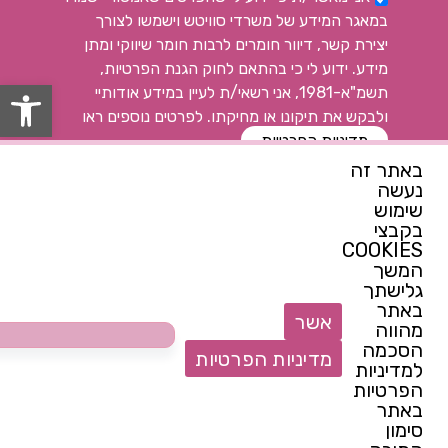
במאגר המידע של משרדי סוויטש וישמשו לצורך
יצירת קשר, דיוור חומרים לרבות חומר שיווקי ומתן
מידע. ידוע לי כי בהתאם לחוק הגנת הפרטיות,
פתח
תשמ"א-1981, אני רשאי/ת לעיין במידע אודותיי
ולבקש את תיקונו או מחיקתו. לפרטים נוספים ראו
מדיניות הפרטיות
באתר זה
נעשה
רוצה להתעדכן ראשונה
שימוש
בקבצי
COOKIES
המשך
צרי קשר
גלישתך
באתר
052-7144914
אשר
מהווה
switchcenter@walla.com
הסכמה
מדיניות הפרטיות
למדיניות
הצטרפות לנבחרת של המרכז
הפרטיות
באתר
סימון