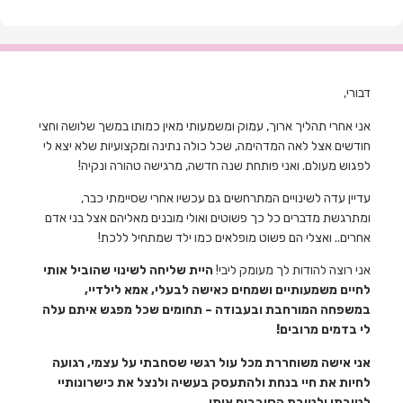
דבורי,
אני אחרי תהליך ארוך, עמוק ומשמעותי מאין כמותו במשך שלושה וחצי
חודשים אצל לאה המדהימה, שכל כולה נתינה ומקצועיות שלא יצא לי
לפגוש מעולם. ואני פותחת שנה חדשה, מרגישה טהורה ונקיה!
עדיין עדה לשינויים המתרחשים גם עכשיו אחרי שסיימתי כבר,
ומתרגשת מדברים כל כך פשוטים ואולי מובנים מאליהם אצל בני אדם
אחרים.. ואצלי הם פשוט מופלאים כמו ילד שמתחיל ללכת!
אני רוצה להודות לך מעומק ליבי!
היית שליחה לשינוי שהוביל אותי
לחיים משמעותיים ושמחים כאישה לבעלי, אמא לילדיי,
במשפחה המורחבת ובעבודה – תחומים שכל מפגש איתם עלה
לי בדמים מרובים!
אני אישה משוחררת מכל עול רגשי שסחבתי על עצמי, רגועה
לחיות את חיי בנחת ולהתעסק בעשיה ולנצל את כישרונותיי
לטובתי ולטובת הסובבים אותי.