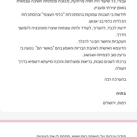
עבורי, כל שיעור היה חוויה מרתקת, מגוונת ומפתחת חשיבה עצמאית
באופן יצירתי ומעניין.
חידשת בי תובנות עמוקות בהסתכלות "כלפי העצמי" ובהסתכלות
הכללית כלפי בני אנוש.
ידעת לכבד, להעריך, לעודד ולתת עוצמות שיצרו מוטיבציה להמשך
הדרך.
העקביות והיושר הם נר לרגלך.
הדוגמא האישית לאהבת הבריות והאמון בהם "באשר הם" נטעה בי
גרעין טוב לצמיחה ושגשוג.
ברכתי לשנים טובות, בריאות ומוצלחות והרבה סייעתא דשמיא בדרך
העולה.
בהערכה רבה
בתיה
רמות, ירושלים
תודה ענקית על השיחה ביום שישי. פתחת לי את העיניים.