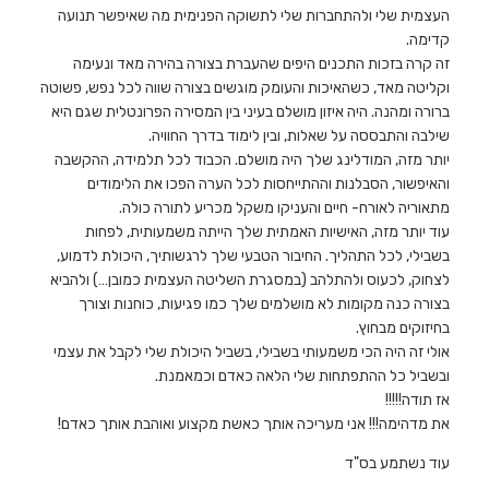
העצמית שלי ולהתחברות שלי לתשוקה הפנימית מה שאיפשר תנועה
קדימה.
זה קרה בזכות
התכנים היפים שהעברת בצורה בהירה מאד ונעימה
וקליטה מאד, כשהאיכות והעומק מוגשים בצורה שווה לכל נפש, פשוטה
ברורה ומהנה. היה איזון מושלם בעיני בין המסירה הפרונטלית שגם היא
שילבה והתבססה על שאלות, ובין לימוד בדרך החוויה.
יותר מזה
, המודלינג שלך היה מושלם. הכבוד לכל תלמידה, ההקשבה
והאיפשור, הסבלנות וההתייחסות לכל הערה הפכו את הלימודים
מתאוריה לאורח- חיים והעניקו משקל מכריע לתורה כולה.
עוד יותר מזה
, האישיות האמתית שלך הייתה משמעותית, לפחות
בשבילי, לכל התהליך. החיבור הטבעי שלך לרגשותיך, היכולת לדמוע,
לצחוק, לכעוס ולהתלהב (במסגרת השליטה העצמית כמובן…) ולהביא
בצורה כנה מקומות לא מושלמים שלך כמו פגיעות, כוחנות וצורך
בחיזוקים מבחוץ.
אולי זה היה הכי משמעותי בשבילי, בשביל היכולת שלי לקבל את עצמי
ובשביל כל ההתפתחות שלי הלאה כאדם וכמאמנת.
אז תודה!!!!!
את מדהימה!!! אני מעריכה אותך כאשת מקצוע ואוהבת אותך כאדם!
עוד נשתמע בס"ד