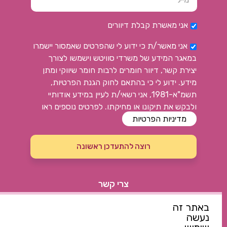
אני מאשרת קבלת דיוורים
אני מאשר/ת כי ידוע לי שהפרטים שאמסור יישמרו
במאגר המידע של משרדי סוויטש וישמשו לצורך
יצירת קשר, דיוור חומרים לרבות חומר שיווקי ומתן
מידע. ידוע לי כי בהתאם לחוק הגנת הפרטיות,
תשמ"א-1981, אני רשאי/ת לעיין במידע אודותיי
ולבקש את תיקונו או מחיקתו. לפרטים נוספים ראו
מדיניות הפרטיות
רוצה להתעדכן ראשונה
צרי קשר
052-7144914
באתר זה
נעשה
switchcenter@walla.com