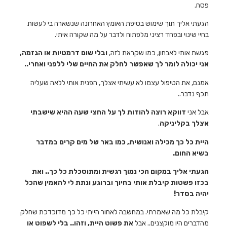
פסח.
הגעתי אליך תוך שימוש בטיפת האומץ האחרונה שנשארה בי לעשות
בחיי שינוי ובפחד רציני מלפתוח ולדבר על מה שקורה איתי.
פגשת אותי לאבחון, כמו שקראת לזה,
ובלי שום דרמטיות או הגזמה,
אני יכולה לומר לך שאפשר לחלק את החיים שלי ללפני ואחרי..
אמנם, את הטיפול עצמו לא עשיתי אצלך, הפנית אותי ללאה שעליה
תכף נדבר..
אבל אני
דווקא רוצה להודות לך על החצי שעה ההיא שישבתי
אצלך בקליניקה
.
היית כל כך מכילה ואנושית, כמו באר של מים קרים במדבר
בשיא החום.
הגעתי אליך במקום הכי נמוך רגשית ומתוסכלת כל כך.. ואת
בכזו פשטות קיבלת אותי בחיוך וברוגע ונתת לי להאמין שהכל
יהיה בסדר!
קיבלת כל מה שאמרתי. במחשבה לאחור הייתי כל כך מדוכדכת שחלק
מהדברים היו מוקצנים.. אבל
את פשוט היית, וזהו.. בלי לשפוט או