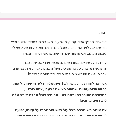
דבורי,
אני אחרי תהליך ארוך, עמוק ומשמעותי מאין כמותו במשך שלושה וחצי
חודשים אצל לאה המדהימה, שכל כולה נתינה ומקצועיות שלא יצא לי
לפגוש מעולם. ואני פותחת שנה חדשה, מרגישה טהורה ונקיה!
עדיין עדה לשינויים המתרחשים גם עכשיו אחרי שסיימתי כבר,
ומתרגשת מדברים כל כך פשוטים ואולי מובנים מאליהם אצל בני אדם
אחרים.. ואצלי הם פשוט מופלאים כמו ילד שמתחיל ללכת!
אני רוצה להודות לך מעומק ליבי!
היית שליחה לשינוי שהוביל אותי
לחיים משמעותיים ושמחים כאישה לבעלי, אמא לילדיי,
במשפחה המורחבת ובעבודה – תחומים שכל מפגש איתם עלה
לי בדמים מרובים!
אני אישה משוחררת מכל עול רגשי שסחבתי על עצמי, רגועה
לחיות את חיי בנחת ולהתעסק בעשיה ולנצל את כישרונותיי