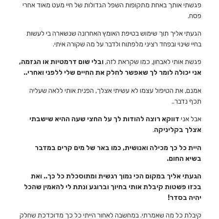
פגשתי אותך באחת מתקופות השפל הגדולות של חיי מעט מאוד אחרי
פסח.
הגעתי אליך תוך שימוש בטיפת האומץ האחרונה שנשארה בי לעשות
בחיי שינוי ובפחד רציני מלפתוח ולדבר על מה שקורה איתי.
פגשת אותי לאבחון, כמו שקראת לזה,
ובלי שום דרמטיות או הגזמה,
אני יכולה לומר לך שאפשר לחלק את החיים שלי ללפני ואחרי..
אמנם, את הטיפול עצמו לא עשיתי אצלך, הפנית אותי ללאה שעליה
תכף נדבר..
אבל אני
דווקא רוצה להודות לך על החצי שעה ההיא שישבתי
אצלך בקליניקה
.
היית כל כך מכילה ואנושית, כמו באר של מים קרים במדבר
בשיא החום.
הגעתי אליך במקום הכי נמוך רגשית ומתוסכלת כל כך.. ואת
בכזו פשטות קיבלת אותי בחיוך וברוגע ונתת לי להאמין שהכל
יהיה בסדר!
קיבלת כל מה שאמרתי. במחשבה לאחור הייתי כל כך מדוכדכת שחלק