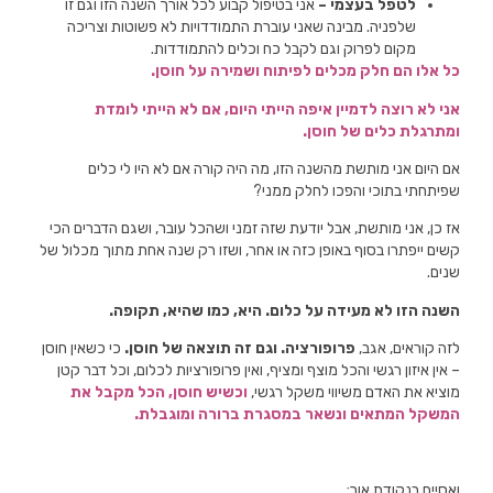
לטפל בעצמי –
אני בטיפול קבוע לכל אורך השנה הזו וגם זו
שלפניה. מבינה שאני עוברת התמודדויות לא פשוטות וצריכה
מקום לפרוק וגם לקבל כח וכלים להתמודדות.
כל אלו הם חלק מכלים לפיתוח ושמירה על חוסן.
אני לא רוצה לדמיין איפה הייתי היום, אם לא הייתי לומדת
ומתרגלת כלים של חוסן.
אם היום אני מותשת מהשנה הזו, מה היה קורה אם לא היו לי כלים
שפיתחתי בתוכי והפכו לחלק ממני?
אז כן, אני מותשת, אבל יודעת שזה זמני ושהכל עובר, ושגם הדברים הכי
קשים ייפתרו בסוף באופן כזה או אחר, ושזו רק שנה אחת מתוך מכלול של
שנים.
השנה הזו לא מעידה על כלום. היא, כמו שהיא, תקופה.
לזה קוראים, אגב,
פרופורציה. וגם זה תוצאה של חוסן.
כי כשאין חוסן
– אין איזון רגשי והכל מוצף ומציף, ואין פרופורציות לכלום, וכל דבר קטן
מוציא את האדם משיווי משקל רגשי,
וכשיש חוסן, הכל מקבל את
המשקל המתאים ונשאר במסגרת ברורה ומוגבלת.
ואסיים בנקודת אור: