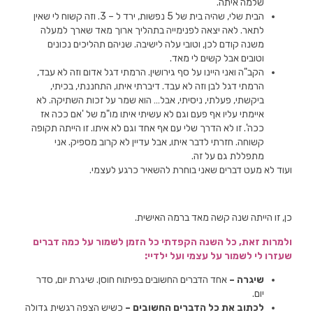
שלמה איתה.
הבית שלי, שהיה בית של 5 נפשות, ירד ל – 3. וזה קשוח לי שאין
לתאר. לאה יצאה לפנימייה בתהליך ארוך מאד שארך למעלה
משנה קודם לכן, וטובי עלה לישיבה. שניהם תהליכים נכונים
וטובים אבל קשים לי מאד.
הקב"ה ואני היינו על סף גירושין. הרמתי דגל אדום וזה לא עבד,
הרמתי דגל לבן וזה לא עבד. דיברתי איתו, התחננתי, בכיתי,
ביקשתי, פעלתי, ניסיתי, אבל… הוא שמר על זכות השתיקה. לא
איימתי עליו אף פעם וגם לא עשיתי איתו מו"מ של 'אם ככה אז
ככה'. זו לא הדרך שלי עם אף אחד וגם לא איתו. זו הייתה תקופה
קשוחה. חזרתי לדבר איתו, אבל עדיין לא קרוב מספיק. אני
מתפללת גם על זה.
ועוד לא מעט דברים שאני בוחרת להשאיר כרגע לעצמי.
כן, זו הייתה שנה קשה מאד ברמה האישית.
ולמרות זאת, כל השנה הקפדתי כל הזמן לשמור על כמה דברים
שעזרו לי לשמור על עצמי ועל ילדיי:
שיגרה –
אחד הדברים החשובים בפיתוח חוסן. שיגרת יום, סדר
יום.
לכתוב את כל הדברים החשובים –
כשיש הצפה רגשית גדולה