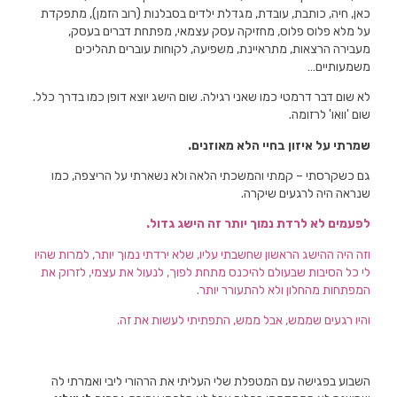
כאן, חיה, כותבת, עובדת, מגדלת ילדים בסבלנות (רוב הזמן), מתפקדת
על מלא פלוס פלוס, מחזיקה עסק עצמאי, מפתחת דברים בעסק,
מעבירה הרצאות, מתראיינת, משפיעה, לקוחות עוברים תהליכים
משמעותיים…
לא שום דבר דרמטי כמו שאני רגילה. שום הישג יוצא דופן כמו בדרך כלל.
שום 'וואו' לרזומה.
שמרתי על איזון בחיי הלא מאוזנים.
גם כשקרסתי – קמתי והמשכתי הלאה ולא נשארתי על הריצפה, כמו
שנראה היה לרגעים שיקרה.
לפעמים לא לרדת נמוך יותר זה הישג גדול.
וזה היה ההישג הראשון שחשבתי עליו, שלא ירדתי נמוך יותר, למרות שהיו
לי כל הסיבות שבעולם להיכנס מתחת לפוך, לנעול את עצמי, לזרוק את
המפתחות מהחלון ולא להתעורר יותר.
והיו רגעים שממש, אבל ממש, התפתיתי לעשות את זה.
השבוע בפגישה עם המטפלת שלי העליתי את הרהורי ליבי ואמרתי לה