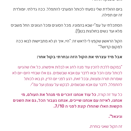
ביום ההולדת שלי נסעתי לכותל המערבי להתפלל. ככה גדלתי. יומולדת
זה יום תפילה.
הסתכלתי על עמ"י שבא בהמוניו. מכל הסוגים ומכל הגוונים: החל משביס
מלא ועד נשים בחולצות בטן(!).
הקול הראשון שקפץ לי לראש זה: "היי, איך הן לא מתביישות לבוא ככה
למקום קדוש?"
אבל מיד עצרתי את הקול הזה ובחרתי בקול אחר:
"במקום ללכת להכין עוד מנה לחג או לבלות איפשהו, כל אלו שהגיעו
לכותל עזבו הכל ובאו לדבר עם אבא שבשמים. גם אלו שבחיי היום-יום לא
שומרות תורה ומצוות, ובכל זאת, רגע לפני יום הדין, הן באו לכותל
להתפלל, לדבר עם אבא שבשמים, לבקש על עצמן ועל עמ"י.
כל עוד זה קורה,
כל עוד אנחנו זוכרים מי מנהל את העולם, מי
אנחנו, לאיזה עם אנחנו שייכים, אנחנו נעבור הכל, גם את השנים
הקשות האלו שהחלו קצת לפני ה 7/10.
וניגאל".
זה הקול שאני בוחרת.