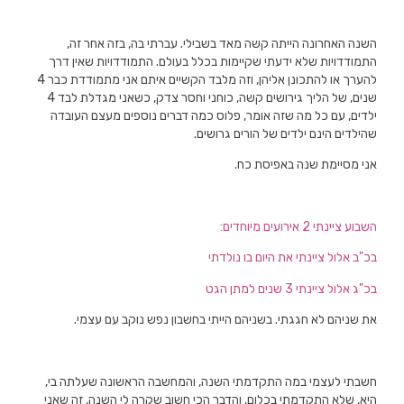
השנה האחרונה הייתה קשה מאד בשבילי. עברתי בה, בזה אחר זה,
התמודדויות שלא ידעתי שקיימות בכלל בעולם. התמודדויות שאין דרך
להערך או להתכונן אליהן, וזה מלבד הקשיים איתם אני מתמודדת כבר 4
שנים, של הליך גירושים קשה, כוחני וחסר צדק, כשאני מגדלת לבד 4
ילדים, עם כל מה שזה אומר, פלוס כמה דברים נוספים מעצם העובדה
שהילדים הינם ילדים של הורים גרושים.
אני מסיימת שנה באפיסת כח.
השבוע ציינתי 2 אירועים מיוחדים:
בכ"ב אלול ציינתי את היום בו נולדתי
בכ"ג אלול ציינתי 3 שנים למתן הגט
את שניהם לא חגגתי. בשניהם הייתי בחשבון נפש נוקב עם עצמי.
חשבתי לעצמי במה התקדמתי השנה, והמחשבה הראשונה שעלתה בי,
היא, שלא התקדמתי בכלום, והדבר הכי חשוב שקרה לי השנה, זה שאני