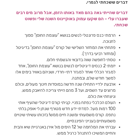
דברים ששכחתי לגמרי.
דברים שהייתי גאה בהם מאד באותו הזמן, אבל מרוב מים רבים
שעברו עלי – הם שקעו עמוק באוקיינוס השנה שלי ופשוט
שכחתי.
הרמתי כנס פרונטלי לנשים בנושא "עוצמת החוסן" סמוך
לחנוכה.
פתחתי את המחזור השלישי של קורס "עוצמת החוסן" בדיגיטל
(ומחזור רביעי בדרך).
טסתי לחופשה שווה בדובאי והגשמתי חלום.
יזמתי 2 כנסים דיגיטליים לנשים בנושא "עוצמת החוסן", אחד
למגזר הכללי ואחד למגזר דתי-חרדי, ושניהם באוויר בימים אלו
למשך חודש שלם, ובמתנה.
ארבעת ילדיי התחילו שנה חדשה במוסדות חינוך מעולים, וכולם
מרוצים עד השמים, ועל 3 מהם הייתי צריכה להיאבק ממש,
וניצחתי את כולם.
העולם הכלכלי נפתח בפניי. קניתי קורס דיגיטלי שהעיף אותי
100 רמות מעל. למדתי ידע חדש מטורף שנתן לי אופק בלתי
נתפס. קורס משמעותי ומשנה חיים ממש! בזכותו עשיתי שינויים
משמעותיים בענייני הפיננסיים.
עברתי את המלחמה של 12 הימים מול אירן באנרגיית שיא והבית
והחיים המשיכו להתנהל כרגיל ממש.