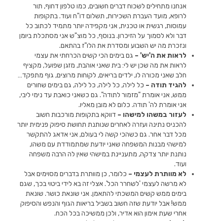
אנחנו מתחילים לשכוח דברים חשובים, כמו טלפון דחוף, תור
לרופא, מועד העברת השכירות, תשלום דו"ח ועוד. בתקופות
עמוסות, רגשית או טכנית, אני מקפידה יותר מתמיד לכתוב כל
דבר ולא לסמוך על הזיכרון. בנוסף, כל מוצ"ש אני מסתכלת ביומן
ונזכרת מה יש השבוע ומסדרת את הלו"ז בהתאם.
לראות את ה'יש' –
גם בימים הכי קשים הכרחתי את עצמי
לראות את מה שכן יש לי: בית שאני אוהבת, מזגן שפועל, מקציף
חלב שאני מכורה לו, ילדים בריאים, לקוחות מרוצים, גוף מתפקד…
להגיד תודה –
כל לילה, כל לילה, כל לילה, גם בימים שחורים
ממש, אני אומרת "מזמור לתודה". גם כשאני כואבת עד נימי ליבי,
אני אומרת לה' תודה. כלום לא מובן מאליו.
לעזור במשהו למישהו –
דווקא בתקופות מורכבות חשוב
להכניס נתינה ועזרה לאחרים שנותנת תחושת סיפוק פנימית יותר
מכל דבר אחר. גם כשהכי קשה לי בעולם, אני אדאג להתקשר
למישהי מבנות המשפחה שאני יודעת שמתמודדת עם משהו,
נותנת יותר צדקה, מתעניינת במישהי שאין לה הרבה משפחה
ועוד.
לא מוותרת לעצמי –
כלומר, כן מוותרת בדברים מסוימים אבל
לא מרשה לעצמי 'לשחרר הכל'. אצלי זה בא לידי ביטוי בכך, שגם
בימים ממש קשים המשכתי להתאמן. אני שונאת כושר. שונאת
ממש! אבל יודעת שזה חשוב בשביל בריאות הגוף והנפש והסיפוק
אחרי שעת אימון הוא אדיר, ולכן ממשיכה בכל הכח.