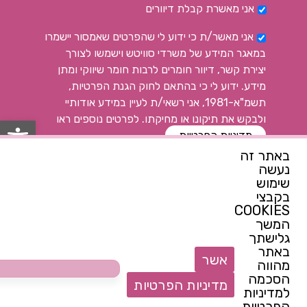
אני מאשרת קבלת דיוורים
אני מאשר/ת כי ידוע לי שהפרטים שאמסור יישמרו
במאגר המידע של משרדי סוויטש וישמשו לצורך
יצירת קשר, דיוור חומרים לרבות חומר שיווקי ומתן
מידע. ידוע לי כי בהתאם לחוק הגנת הפרטיות,
תשמ"א-1981, אני רשאי/ת לעיין במידע אודותיי
ולבקש את תיקונו או מחיקתו. לפרטים נוספים ראו
פתח
מדיניות הפרטיות
באתר זה
נעשה
רוצה להתעדכן ראשונה
שימוש
בקבצי
COOKIES
המשך
צרי קשר
גלישתך
באתר
052-7144914
אשר
מהווה
switchcenter@walla.com
הסכמה
מדיניות הפרטיות
למדיניות
הצטרפות לנבחרת של המרכז
הפרטיות