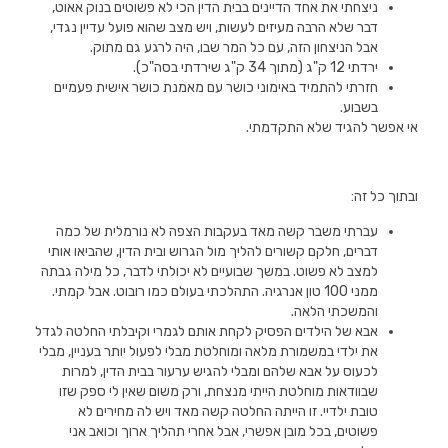
ניצחתי את אחד הדיינים בבית הדין הכי לא פשוטים בנוק אאוט,
דבר שלא הרבה מעיזים לעשות, ויש מצב שהוא פועל עדיין נגדי,
אבל הניצחון הזה, עם כל המר שבו, היה לרגע גם מתוק.
ירדתי 12 ק"ג (מתוך 34 ק"ג שירדתי בסה"כ).
חזרתי להתמיד באימוני כושר עם מאמנת כושר אישית פעמיים
בשבוע.
אי אפשר להגיד שלא התקדמתי.
ובתוך כל זה:
עברתי משבר קשה מאד בעקבות הצפה לא נורמלית של כמה
דברים, חלקם קשורים להליך מול הגרוש ובית הדין, שהביאו אותי
למצב לא פשוט. במשך שבועיים לא יכולתי לדבר, כל מילה גבתה
ממני 100 טון אנרגיה. התהלכתי בעולם כמו רובוט. אבל קמתי.
והמשכתי הלאה.
אבא של הילדים הפסיק לקחת אותם לגמרי וקיבלתי החלטה לגדל
את ילדי במשמורת מלאה ומוחלטת מבלי לפעול יותר בעניין, מבלי
לכעוס על אבא שלהם ומבלי להגיש ערעור בבית הדין, למרות
שבוודאות מוחלטת הייתי מנצחת, ורק משום שאין לי ספק שזו
טובת ילדיי. זו הייתה החלטה קשה מאד ויש לה מחירים לא
פשוטים, בכל מובן אפשרי, אבל אחרי תהליך ארוך וכואב אני