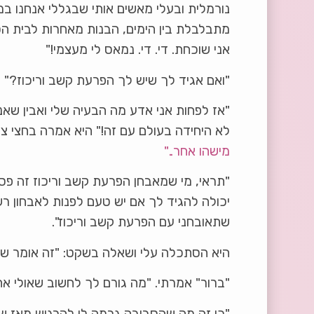
נורמלית ובעלי מאשים אותי שבגללי אנחנו במ
מתבלבלת בין הימים, הבנות מאחרות לבית הס
אני שוכחת. די. די. נמאס לי מעצמי!"
"ואם אגיד לך שיש לך הפרעת קשב וריכוז?"
"אז לפחות אני אדע מה הבעיה שלי ואבין שאנ
לא היחידה בעולם עם זה!" היא אמרה בחצי צ
מישהו אחר.."
"תראי, מי שמאבחן הפרעת קשב וריכוז זה פסי
יכולה להגיד לך אם יש טעם לפנות לאבחון ר
שתאובחני עם הפרעת קשב וריכוז".
היא הסתכלה עלי ושאלה בשקט: "זה אומר שא
"ברור" אמרתי. "מה גורם לך לחשוב שאולי את
"כי זה מה שהסביבה גרמה לי להרגיש מאז שאנ