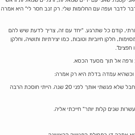
מדבר לדבר ועפה עם החלומות שלי. רק זנב חסר לי" היא אמרה
תי, קודם כל שתרגע. "יחד עם זה, צריך לדעת שיש להם
מות, חלקן חיוביות וטובות, כמו יצירתיות ותושיה, וחלקן
 חפצים".
ע ורפה אל תוך מסעד הכסא.
 וכשהיא עמדה בדלת היא רק אמרה:
"שתדעי לך, שהפגישה הזו שווה חיים שלמים. חבל שלא פגשתי אותך לפני 20 שנה. הייתי חוסכת הרבה
רות שנים קלות יותר" חייכתי אליה.