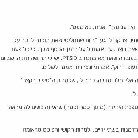
ואז ענתה: "האמת, לא מעט".
ינו צחקנו לרגע. "ביום שתחליטי שאת מוכנה לוותר על
שאת רוצה, עד אז,חבל על הזמן והכסף שלך, כי כל פעם
שנדרש ממך מאמץ, את תולה את אי העשייה בעובדה שאת מאובחנת ב PTSD. יש לי תחושה חזקה, שביום
תעופי רחוק", אמרתי ונפרדתי ממנה לשלום.
 אליי מלכתחילה, כתב לי, שלמרות ה"טיפול הקצר"
לי.
טפלת היחידה (מתוך כמה וכמה) שהעיזה לשים לה מראה
נות בשתי ידיים, ולמרות הקושי והפוסט טראומה,