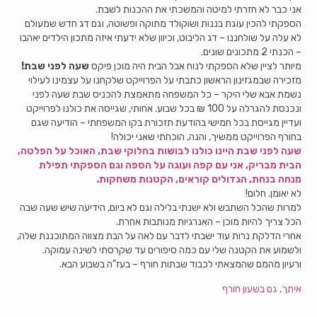
אני כבר לא חזרתי למיטה והמשכתי את ההכנות לשבת.
הספקתי להכין עוגת בננות ושוקולד מתוקה ופשוטה, וגם דג חדש שמעולם
לא עלה על שולחננו – דג הליבוט, וכיוון שלא ידעתי איזה מתכון הילדים יאהבו
– הכנתי 2 מתכונים שונים.
מיותר לציין שלא הספקתי לנוח אבל הבית היה מוכן פיקס
שעה לפני שבת!
מזכירה שבמגזינון הראשון כתבתי על הפרוייקט שלקחנו על עצמינו לעילוי
נשמת אבא שלי היקר – כל המשפחה מתאמצת להכניס שבת שעה לפני
ונכנסת להגרלה על 100 ₪ בכל שבוע. אחותי, שגייסה את כולנו לפרוייקט
ועדיין מגייסת בכל חמישי בהודעת תזכורת בקו המשפחתי – הודיעה שגם
בחורף הפרוייקט ממשיך, והנה, הוכחתי שאני יכולה!
שעה לפני שבת היינו כולנו לבושות בחלוקי שבת, האוכל על הפלטה,
הבית מבריק, אני עם קפה ועוגה על הספה וגם הספקתי תפילת
מנחה בנחת, הגדולים קוראים, הקטנות משחקות.
לא יאומן. חלום!
למרות שהכל השתבש ולא ישנתי בלילה וגם לא ביום, הידיעה שיש שעה שבה
הכל צריך להיות מוכן – האנרגיות מנותבות אחרת.
אחרי הדלקת נרות עוד ישבתי לדבר עם לאה על הבת מצווה המתוכננת שלה,
ולשמוע את הקטנה שלי עם כמה סיפורים עד שקרסתי לשינה עמוקה.
ורעיון מהמם שהמצאתי לכבוד שבתות חורף – בעז"ה בשבוע הבא.
איתך, גם בשעון חורף