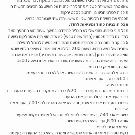
מחר, מס' 4), ואת מרכיבי הטשולנט מוכנים בסיר במקרר, כך שכל מה
שאצטרך בשישי זה לשלוף מהמקרר ולהניח על האש, גם הביצים הקשות היו
מוכנות לסלט הביצים, והרוטב לסלט ירקות.
הכנתי את רשימת הקניות של יום שישי, והרגשתי שנערכתי כראוי.
אבל תוכניות לחוד ומציאות לחוד.
מכל מיני סיבות, טובי שלי לא הצליח להירדם. במשך שעות הוא התהפך מצד
לצד וגם כדור מלטונין (כדור שינה טבעי) לא עזר. הוא היה אמור לקום בשעה
5 בבוקר כי תוכננה לו ולחבריו מטעם המתיבתא נסיעה לכותל לתפילת
שחרית של ראש חודש. בשעה 2:00 בלילה אחותי אמרה שאולי הלחץ שמא
הוא לא יתעורר בזמן (למרות שהוא כיוון שעונים מעוררים) מדירה את שנתו.
הצעתי לו שאשים גם לי כמה שעונים מעוררים ואעיר אותו בשעה 5:00.
ואכן, הבחורצ'יק נרדם מיד.
נכנסתי למיטה כדי להצליח לישון משהו, אבל לא נרדמתי בעצמי.
ב 5:00 בבוקר הערתי אותו.
חזרתי למיטה.
נרדמתי לזמן מה והתעוררתי ב – 6:30 בבהלה ממקהלת השעונים המעוררים
כדי להעיר את דסי ולהספיק את ההסעה.
שיכורה מעייפות ארגנתי אותה, וכשהיא יצאה מהבית לפני 7:00, הערתי את
הגדולות.
כשהן יצאו ב 7:40, רציתי מאד לחזור למיטה, אבל אחותי ביקשה שאעיר
אותה ב 8:00, ועד שהיא מבקשת משהו…
יצאתי מהבית לסופר.
דקות ספורות אחרי זה אחותי התקשרה ואמרה שהיא כבר התעוררה בעצמה.