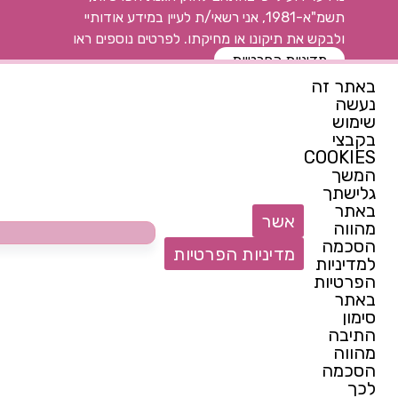
תשמ"א-1981, אני רשאי/ת לעיין במידע אודותיי
ולבקש את תיקונו או מחיקתו. לפרטים נוספים ראו
מדיניות הפרטיות
באתר זה
נעשה
רוצה להתעדכן ראשונה
שימוש
בקבצי
פתח
COOKIES
המשך
צרי קשר
גלישתך
באתר
052-7144914
אשר
מהווה
switchcenter@walla.com
הסכמה
מדיניות הפרטיות
למדיניות
הצטרפות לנבחרת של המרכז
הפרטיות
באתר
סימון
התיבה
מהווה
הסכמה
תקנון האתר
מדיניות פרטיות
לכך