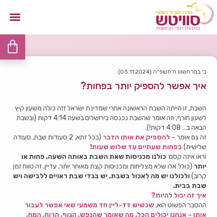
ב׳ במרחשוון ה׳תשפ״ה (03.11.2024)
איך אפשר להספיק יותר בפחות?
השבת, זו הייתה השבת הראשונה אחרי שמדינת ישראל זזה כולה משעון קיץ
לשעון חורף, וזה אומר שהשבת נכנסה בירושלים בשעה 4:14 דקות (ובשבת
הבאה ב… 4:08 דקות!).
זה גם אומר –
להספיק את אותו הדבר
(בכל זתא, 2 סעודות שבת, סעודה
שלישית)
בפחות שעתיים עד שלוש שעות!
וראו איזה קסם:
כולנו מכניסות שאת השבת באותה השעה, פחות או
יותר
(כולל אלו שלא מצליחות ומכניסות קצת מאוחר יותר, עדיין, זה טווח זמן
קרוב)
ולכולנו יש מה לאכול בשבת, יש בגדי שבת ראויים ללבישה ויש
שבת בבית.
איך זה יכול להיות?
ההסבר הפשוט הוא,
שכשיש דד-ליין חד משמעי שאי אפשר לעבור
אותו – אנחנו יכולים הכל. מה שאומר שהנפש, הגוף, הרוח, המח,