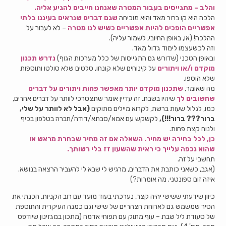
והלב – מתגייסים בעבור המטרה שאנחנו חייבים להגיע אליה.
הלכה היא קו ברור מאד והיא מוכיחה
שגם דברים שנראים בעיננו בלתי
אפשריים הופכים להיות אפשריים כשיש לנו מטרה
– לא לעבור על
ההלכה! (או, באופן החיובי, לשמור עליה).
וזה לכשעצמו לימוד גדול מאד.
ובאופן הטכני (שדורש גם התגייסות של כלל מערכות הגוף)
נדרש תכנון
מוקדם ו/או ויתורים
על קינוחים שלא קונחו, סלטים שלא סולטו ותוספות
שלא הוספו.
מה שאומר,
שתכנון מוקדם יותר מאפשר פחות ויתורים על דברים
שחשובים לך
שיהיו בשבת. זה עדיין אומר שתצטרכי לוותר על דברים אחרים,
כמו, לגלול שעות ברשת, לקרוא מיילים מתוקים
(אבל לא לוותר על שלי,
ברור??? ברור!!!),
לקשקש עם אמא/סבתא/דודה/חברה בטלפון בכיף
ולנוח קצת פחות.
כן, לכל בחירה יש מחיר. השאלה אם זה מחיר שבחרת מראש או
שהוא נכפה עלייך כי ראית שהשעון זז בלי רשותך.
תחשבי על זה.
(אגב, כשאני כותבת את הדברים, מרגיש לי שבא לי להעביר הרצאה בנושא.
איזה זום ספונטני. מה אומרות?)
כיוון שידעתי ששישי יהיה קצר, נערכתי בעוד מועד עם רוב הקניות, הכנתי את
הסיר שמשמש גם לארוחת הצהריים של שישי וגם כמנה העיקרית והתוספת
של סעודת ליל שבת – עוף מתוק עם תפוחי אדמה (מתכון במגזינון שיודפס