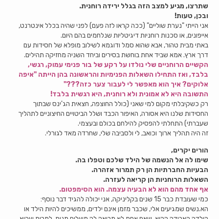
שתרצו, מגיע למצב הזה בגלל ירידה רוחנית.
ובכן, טעות!
אני הייתי "נערת שוליים" (ככה קראו לזה פעם) לפני שהיה בכלל אינטרנט,
אייפונים, או סכנות רוחניות דיגיטליות שנלחמים בהם היום.
באתי מבית טהור, אבא שהוא סמל ודוגמא לשילוב מופלא של חסידות עם
דרך ארץ. אמא שביד אחת בוחשת בסירים וביחד השניה מחזיקה תהילים.
הקשיים הרוחניים שלי נולדו על רקע של בור פנימי עמוק, רגשי,
בלבד, ואז התחילו השאלות הפנימיות והראשונה בהן הייתה "איפה
אלוקים? איך הוא מאפשר לי לעבור צער כזה???"
התשובה היא לא אמונית ולא רוחנית, היא רגשית בלבד!
רק כשקיבלתי מקום למי שאני (כולל החוצפה, חצאית הג'ינס שבתוך
החסידות שלנו היא אסורה, האיפור הכבד ושלל הביטויים החיצוניים לתהליך
שעברתי) התחלתי להפסיק להילחם בכולם ובעצמי.
זה היה תהליך ארוך וכואב, לי ולסביבה שלי, שחרדה מאד לגורלי.
הורים יקרים,
שימו לה אל הנשמה של הילד שלכם וטפלו בה.
הבעיות החברתיות הן רק תמרור אזהרה.
השאלות הרוחניות הן קריאה לעזרה.
אף אחד מהם הוא לא הבעיה עצמה. הוא הסימפטום.
כמי שעובדת כבר 15 שנים בקליניקה, אני יכולה להגיד דבר נוסף:
הא.נשים שמגיעים אלי, שכבר מזמן אינם ילדים, ממשיכים להיות הילד או
הילדה האבודה ההיא, שאף אחת לא מביאה לה משלוח מנות, למרות שהיא