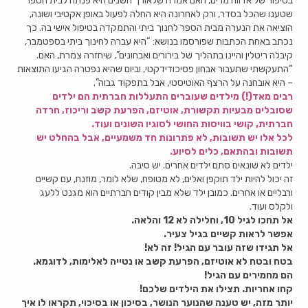
בסיפור של אדווה מרים, האם אמרה שלאורך השנים היא פנתה לבית הספר
שטענו שהכל בסדר, ורק לאחרונה היא החלה לפעול באופן אקטיבי ושונה,
הוציאה את הנערה מבית הספר לחנוך ביתי והתמקדה בטיפול אישי בה. כך
נכתב באחת הכתבות שפורסמו בנושא: “היא עברה לחינוך ביתי בספטמבר,
קיבלה ריטלין והיינו בתהליך של בירורים ואבחונים”, שיחזרה צמרת, האם.
“התעקשתי שתעבור אבחון פסיכודידקטי, וביום שהיא נפטרה הגיעו התוצאות
– היא אובחנה על הרצף האוטיסטי, אבל בתפקוד גבוה”.
רבים מאד(!) מילדים שעוברים התעללות חברתית הם ילדים
שסובלים מבעיות תקשורת, אוטיזם, הפרעת קשב וריכוז, חרדה
חברתית, קושי בוויסות החושי לסוגיו השונים ועוד.
לכל אלו יש תשובות, לא פתרונות חד משמעיים, אבל בהחלט יש
תשובות ובהתאם, כלים לסיוע.
ילדים לא שונאים סתם ילדים אחרים. יש סיבה.
זה יכול להיות ילד תוקפן ואלים, לא מטופח, שלא לומר, מוזנח, עם קשיים
ורבליים או אחרים. כמובן ילד שלא מבין קודים חברתיים הוא מגנט ללעג
ולקלס ועוד.
אל תחכו לגיל 10, וחלילה לא 12 והלאה.
אפשר לראות קשיים בגיל צעיר.
אל תגידו שזה עובר עם הגיל! זה לא!
בטח ובטח לא אוטיזם, הפרעת קשב או נטייה לאלימות, לדוגמא.
הם מחמירים עם הגיל!
קחו אחריות. תצילו את הילדים שלכם!
יותר מזה, יש טענה שהנוער הנושר, בסיכון או בסיכוי, תקראו לו איך