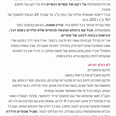
אכילה מתפתחת
על רקע של קשיים רגשיים
ולא על רקע של תיאבון
מוגבר.
ובכל דיאטה שעשיתי עליתי עוד כמה ק"ג עד שבגיל 26 הגעתי למשקל של
151 ק"ג ו 200 גרם.
מאז עברתי מהפך בכל תחום בחיי.
עדיין שמנה,
גם אם במשקל נמוך
משמעותית,
אבל עם ביטחון ועוצמה פנימיים שלא תלויים בשום דבר,
ורגישות גבוהה לכאב של אחרים.
איך זה קרה? מבטיחה שאני לא יודעת. כלומר, יש לי ציוני דרך במסע שלי
שאני מאמינה שיש להם חלק בתהליך הפנימי שעברתי. אבל באמת באמת
באמת? אין לי ספק שיש במסע שלי משהו אלוקי, כי היו לי את כל הסיבות
שבעולם להיות במקום נורא. נורא באמת.
לא כולם זוכים.
חלקם מתאבדים.
חלקם מאבדים את בריאות נפשם.
חלקם הופכים להיות בוגרים ומבוגרים קורבניים, נמנעים, חסרי ביטחון, עם
תחושות של חוסר אונים, בושה שרודפת אותם, פחד מדחיה, רגשי נחיתות
קשים, קנאה בכל מי ומה שאפשר ושנאה עצמית.
הקב"ה חשב שהמסע שלי עם המשקל צריך להימשך, ומלבד העובדה שאני
עדיין מתמודדת איתו, הוא נתן לי 4 ילדים, שאחת מהן עם הפרעת אכילה לא
פשוטה ומשקל שהגיע למצב מסוכן. עם כל הידע שלי והנסיון האישי, ועם כל
הכלים שהשתמשתי בהם בשבילה, לא הצלחתי לעזור,
ומגיל שנתיים הילדה