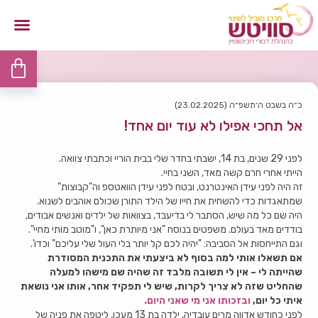
כ״ה בשבט ה׳תשפ״ה (23.02.2025)
אל תחכי אפילו לא עוד יום אחד!
לפני 29 שנים, בת 14, ישבתי בחדר שלי בבית הוריי וכתבתי צוואה.
הייתי אחרי חרם קשה מאד, השני בחיי.
זה היה לפני עידן האינטרנט, ובטח לפני עידן הוואטספ וה"קבוצות"
שמתאגדות כדי להשחית את חייו של הילד התורן שכולם אוהבים לשנוא.
היה שם כל מה שיש, הסתבר לי בדיעבד, בצוואות של ילדים ואנשים אבודים,
בודדים מאד בעולם. משפטים בנוסח "אני מיותרת כאן", ו"מוטב מותי מחיי".
וגם התייחסות אל הסביבה: "יהיה לכם קל יותר בלי העול שלי עליכם" וכדו'.
אם תשאלו אותי למה בסוף לא ביצעתי את התכנית המסודרת
שהייתה לי – אין לי תשובה מלבד זה שהיה שם מישהו למעלה
שהחליט שזה לא צריך לקרות, שיש לי תפקיד אחר, אותו אני נושאת
איתי כל יום,
ובזכותו אני מי שאני היום.
לפני כחודש אדווה מרים עובדיה, ילדה בת 13 מעכו, ליטפה את פניה של