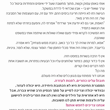
אותי באופן עמוק וקשה, מתוך מחשבה שעל ידי איומים והפחדות וביטול כל
ערך שאולי יש בי – אבין שכדאי לי לרדת במשקל.
הגישה הזו לא הייתה חריגה בימים ההם, יחד עם זה, עם העוצמות של הסביבה
שלי, זה היה חריג מאד.
"האמת, אני גם לא יודעת איך שרדתי" אמרתי לה, והפעם בחרתי שלא לפתח
את הנושא כתמיד.
היא המשיכה לקרוא ומידי פעם שאלה שאלות או שיתפה אותי במשפט
שאהבה.
"אמא, למרות שהיה לך כל כך כואב, כתבת ממש מצחיק" היא אמרה.
בדיעבד, יתכן שזה היה אחד מכלי החוסן שלי: הומור עצמי, שלא לומר, ציניות.
אין לי הרבה בשורות בפוסט הזה.
אין לי כדור קסם, כפתור שלוחצים עליו וכל הבעיות נפתרות, או תשובה אחת
למה דברים כאלו קורים.
מה כן?
אנחנו דור מפותח עם מגוון כלים שלא היה מעולם.
חובה! עלינו כהורים, לפנות לעזרה.
המסגרת החינוכית היא לא הכתובת היחידה. היא יכולה לעזור,
ובוודאי יכולה וצריכה לסייע על סמך הנסיון הרב שהיא צברה, אבל
היא לא אחראית על הילדים שלנו ואין לנו את הפריבילגיה להישען
עליה ולצפות שהיא תתן לנו תשובות.
אנחנו צריכים לחפש אותם!