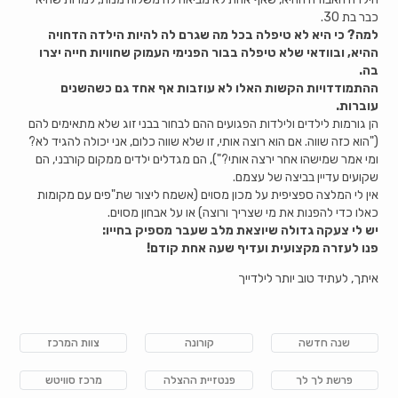
כבר בת 30.
למה? כי היא לא טיפלה בכל מה שגרם לה להיות הילדה הדחויה
ההיא, ובוודאי שלא טיפלה בבור הפנימי העמוק שחוויות חייה יצרו
בה.
ההתמודדויות הקשות האלו לא עוזבות אף אחד גם כשהשנים
עוברות.
הן גורמות לילדים ולילדות הפגועים ההם לבחור בבני זוג שלא מתאימים להם
("הוא כזה שווה. אם הוא רוצה אותי, זו שלא שווה כלום, אני יכולה להגיד לא?
ומי אמר שמישהו אחר ירצה אותי?"), הם מגדלים ילדים ממקום קורבני, הם
שקועים עדיין בביצה של עצמם.
אין לי המלצה ספציפית על מכון מסוים (אשמח ליצור שת"פים עם מקומות
כאלו כדי להפנות את מי שצריך ורוצה) או על אבחון מסוים.
יש לי צעקה גדולה שיוצאת מלב שעבר מספיק בחייו:
פנו לעזרה מקצועית ועדיף שעה אחת קודם!
איתך, לעתיד טוב יותר לילדייך
שנה חדשה
קורונה
צוות המרכז
פרשת לך לך
פנטזיית ההצלה
מרכז סוויטש