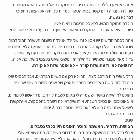
אמה באמצע הלילה, לבשה בגדים לבנים וקפצה אל מותה. האמא מספרת
שהילדה עברה חרם קשה בבית הספר ולמרות פניותיה אל הצוות החינוכי –
דבר לא נעשה.
הילדה מתוקה ממש, ללא כל חריגות נראית לעין.
ביום בו היא התאבדה – התקבלו תוצאות האבחון: הילדה על הרצף האוטיסטי.
אחת לכמה חודשים יש אסון כזה, של ילד או ילדה בשנות העשרה המוקדמות
שנוטל את חייו על רקע של התנכרות חברתית. למיטב ידיעתי, זה לא מפורסם
בעיתונות של המגזר החרדי, אבל אני כותבת לקהילת נשים ענקית שחלק
גדול מאד ממנה משתייך לקהילה הזו, משום שאני בעצמי משתייכת אליה.
זה שאת לא יודעת שזה קורה – לא אומר שזה לא קורה.
הרקע שלי היה מורכב קצת יותר ולא רק עם קשיים חברתיים, אבל הבסיס שלו
היה בדידות קשה מאד בבית הספר ומאבק של שנים להיות מישהי שרוצים
בחברתה.
מעולם לא הייתה מישהי ששמרה לי מקום לשבת לידה ביום הראשון ללימודים,
או באוטובוס, או בטיול השנתי, או זו שיקראו לה לשחק בהפסקות, או יתקשרו
לשאול אותה למה היא לא באה לבית הספר כבר 3 ימים.
דבר מזה לא קרה.
שנים.
הבושה, הדחיה, האשמה וחוסר האונים היו בלתי נסבלים.
אצלי הרקע היה המשקל. תמיד הייתי "דבורי השמנה". כמה שאמא שלי
ניסתה לסייע לי לרדת במשקל – לאף אחד לא הייתה מודעות שהפרעת