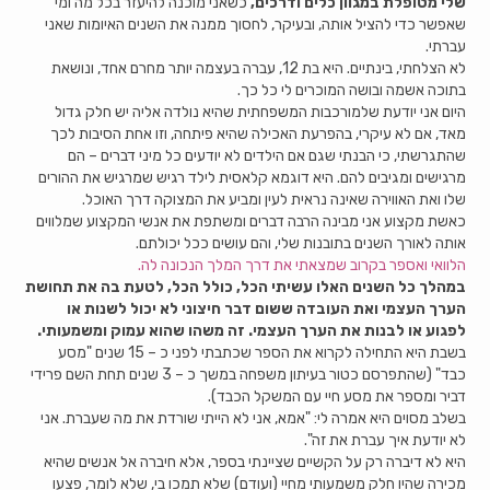
שלי מטופלת במגוון כלים ודרכים,
כשאני מוכנה להיעזר בכל מה ומי
שאפשר כדי להציל אותה, ובעיקר, לחסוך ממנה את השנים האיומות שאני
עברתי.
לא הצלחתי, בינתיים. היא בת 12, עברה בעצמה יותר מחרם אחד, ונושאת
בתוכה אשמה ובושה המוכרים לי כל כך.
היום אני יודעת שלמורכבות המשפחתית שהיא נולדה אליה יש חלק גדול
מאד, אם לא עיקרי, בהפרעת האכילה שהיא פיתחה, וזו אחת הסיבות לכך
שהתגרשתי, כי הבנתי שגם אם הילדים לא יודעים כל מיני דברים – הם
מרגישים ומגיבים להם. היא דוגמא קלאסית לילד רגיש שמרגיש את ההורים
שלו ואת האווירה שאינה נראית לעין ומביע את המצוקה דרך האוכל.
כאשת מקצוע אני מבינה הרבה דברים ומשתפת את אנשי המקצוע שמלווים
אותה לאורך השנים בתובנות שלי, והם עושים ככל יכולתם.
הלוואי ואספר בקרוב שמצאתי את דרך המלך הנכונה לה.
במהלך כל השנים האלו עשיתי הכל, כולל הכל, לטעת בה את תחושת
הערך העצמי ואת העובדה ששום דבר חיצוני לא יכול לשנות או
לפגוע או לבנות את הערך העצמי. זה משהו שהוא עמוק ומשמעותי.
בשבת היא התחילה לקרוא את הספר שכתבתי לפני כ – 15 שנים "מסע
כבד" (שהתפרסם כטור בעיתון משפחה במשך כ – 3 שנים תחת השם פרידי
דביר ומספר את מסע חיי עם המשקל הכבד).
בשלב מסוים היא אמרה לי: "אמא, אני לא הייתי שורדת את מה שעברת. אני
לא יודעת איך עברת את זה".
היא לא דיברה רק על הקשיים שציינתי בספר, אלא חיברה אל אנשים שהיא
מכירה שהיו חלק משמעותי מחיי (ועודם) שלא תמכו בי, שלא לומר, פצעו