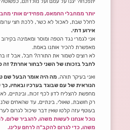
יתפכחו? יגנו על עמם ועל מולדתם, כפשוטו?
יותר ממחבלי החמאס, מפחידים אותי מחבל
לחלל שבת, לאכול לא כשר, ללכת חצי ערומי
אירוע דתי.
אני לגמרי נגד הטפה ומוסר ומאמינה בקירוב
מאפשרת להכיר אותנו באמת.
לא רוצים לשמור את התורה? חבל, אבל זו בחי
לחבל בזכותו של השני לבחור אחרת? זה כב
ואני בעיקר תוהה,
מה היה אומר הבעל שם טו
הנוראית של עם שבוגד בערכיו ובאחיו, כך 
מחפשת להצליח לדון לכף זכות, ובינתיים, לא
רק חושבת, שאולי, בינתיים, עד שהאחים שלנו
בעוטף עזה קלטו שאין דבר שיכול לגרום לערב
נוכל אנחנו לעשות משהו, להגביר שלום, להג
משהו, כדי לגרום להקב"ה לרחם עלינו.