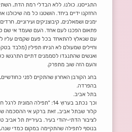
התגייסנו. כולנו. ללא הבדלי רמת הדת, השתיי
החזקנו ידיים ביחד. הושטנו כל מה שיכולנו אח
ימנים ושמאלנים, קיבוצניקים ועירוניים, חרדים 
פתאום הפכנו לעם אחד. העם שעמד אי שם סבי
עם שנאלץ להתאחד בכל פעם שקמים עליו להו
וחיילים שמעולם לא הניחו תפילין (מלבד בט
ואנשים שהתנגדו לסממנים דתיים התרגשו כשבי
והעם הזה שוב מתפרק.
בחג הקורבן האחרון שהתקיים לפני כחודשיים,
בהפרדה.
בתל אביב.
וכך נכתב בערוץ 14: "תפילה ה
קלור שבתל אביב, זאת ברקע אי ההסכמה של
לציבור הדתי-יהודי בעיר. בעיריית תל אביב ט
בנוסף לתפילה שהתקיימה במקום כמדי שנה, 