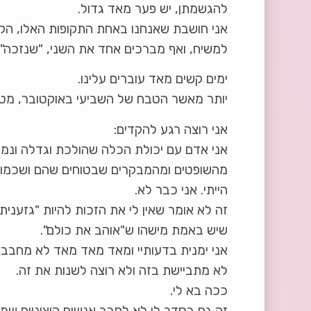
להגשמתן, יש פער מאד גדול.
אני חושבת שאנחנו באחת התקופות האלו, הקש
למשיח, ואף מברכים אחד את השני, "שנזכה".
ימים קשים מאד עוברים עלינו.
יותר מאשר הטבח של השביעי באוקטובר, מטריד
אני רוצה רגע להקדים:
אני אדם עם יכולת הכלה שהולכת וגדלה ונמצא
מהשופטים ומהמבקרים שבטוחים שהם ושכמותם
הייתי. אני כבר לא.
זה לא אומר שאין לי את הזכות להיות "גזענית
שיש באמת מישהו ש"אוהב את כולם".
אני ימנית בדעותיי ומאד מאד מאד לא מחבבת,
לא מתביישת בזה ולא רוצה לשנות את זה.
ככה בא לי.
זה גם בסדר לי לא לחבב אנשים קיצוניים שמש