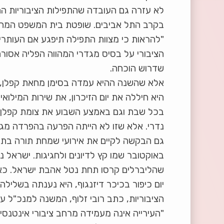
לא עזרה גם העובדה שהתפילות הציבוריות הת
בקרב התל אביבים. שופטת בית המשפט המחוזי
"להראות כי מצוות התפילה תיפגע אם העותרי
הציבורי על בסיס מגדרי המהווה הפליה אסורה"
שדרוש הוכחה.
אלא שהשנה ההיא עמדה בסימן מחאת קפלן, וכ
היא חיללה את יום הזיכרון, את שירות המילו
בכל שבת וגם באמצע השבוע את צומת קפלן וא
נדרי. אלא שזו לא הייתה הפרעה בהפרדה מגדר
באוקטובר שמו קץ לדיונים ולחגיגות. ישרא
שהליברלים קרסו תחת נטל אהבת ישראל. כא
יום כיפור בכיכר דיזנגוף, היא נענתה בשליל
הציבוריות, כתב רובי זלוף, המשנה למנכ"ל עיר
"העירייה אינה מעמידה מרחב ציבורי אינטנסיב