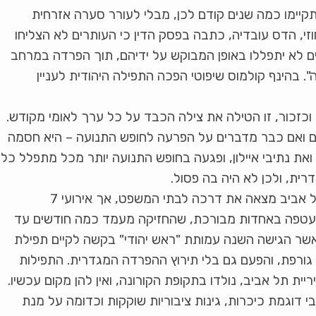
קיימו כמה שנים קודם לכן, מבלי לעורר סערה אזרחית
, הדס עובדיה, כתבה בפסק הדין כי העותרים לא הצליחו
ם לא יתפללו באופן המבוקש על ידיהם, תוך הפרדה במרחב
. בהינף קולמוס שיפוטי הפכה התפילה היהודית לעניין
זכור, זו הטילה את צילה הכבד על כל ערך לאומי מקודש.
אים ואם כבר מדברים על הפרעה לחופש התנועה – היא חסמה
ת נתיבי איילון, ופגעה בחופש התנועה יותר מכל מתפלל כל
ית, ולכן לא היה בה פסול.
גם הבקשה לקיים את אירועי שמחת תורה בתל אביב מצאה את דרכה לבתי המשפט, אך אירועי 7
ל נעטפה באחדות מבורכת, שהחזיקה מעמד כמה חודשים עד
שר הגישה השנה עמותת "ראש יהודי" בקשה לקיים תפילת
ה גורפת, והפעם גם בלי תירוץ ההפרדה המגדרית. התפילות
יית תל אביב, נולדו בתקופת הקורונה, ואין להן מקום עכשיו.
י דוגמת כיכרות, גינות ציבוריות שוקקות וכדומה על מנת