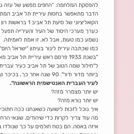
להפסקת המלחמה: “החפים מפשע של עזה נמצ
הדבר מתאפשר בחסות עיריית תל אביב המתהד
הקואליציוני של סי
כערך מערכי היסוד של העיר והעירייה תפעל ל
נשמע כמו טעות, אבל לא, זו אמת לאמיתה.
כמו שכתבה עירית לינור בעיתון "ישראל היום
"בשנת 1933 פרסם ראש עיריית תל אב
ל"חילול שמה הטוב של תל אביב כעיר עברית 
ביותר מדור ודור". 90 שנה אחר כך, בכיכר שנקראה על שמו,
לעיר העברית האנטישמית הראשונה".
יש יותר מצמרר מזה?
יש יותר נורא מזה?
איך נוכל לזכות לישועה כשאנחנו ככה חתוכי
מה עוד צריך לקרות כדי שיהודים, שונאי הר
איזה באסה. הם בטח חולמים על כך שנולדו ב