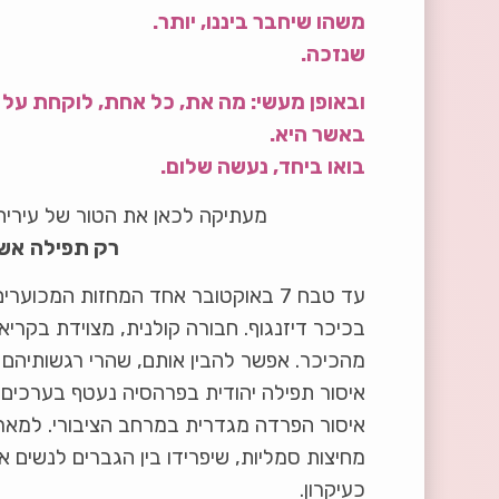
משהו שיחבר ביננו, יותר.
שנזכה.
ובאופן מעשי: מה את, כל אחת, לוקחת על ע
באשר היא.
בואו ביחד, נעשה שלום.
מעתיקה לכאן את הטור של עירית ל
רק תפילה
אש
עד טבח 7 באוקטובר אחד המחזות המכו
בכיכר דיזנגוף. חבורה קולנית, מצוידת בקריא
מהכיכר. אפשר להבין אותם, שהרי רגשותיהם נ
איסור תפילה יהודית בפרהסיה נעטף בערכים ש
איסור הפרדה מגדרית במרחב הציבורי. למארג
מחיצות סמליות, שיפרידו בין הגברים לנשים 
כעיקרון.