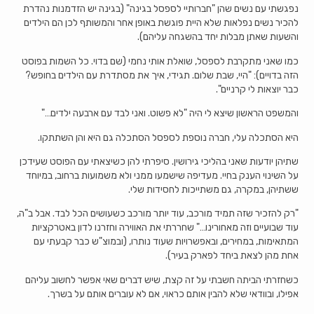
נפגשתי עם נשים שהן "חברותיי לספסל בגינה" (בגינה יש הזדמנות נהדרת
להכיר נשים נפלאות שלא היית פוגשת באופן אחר והמשותף לכן הם הילדים
והשעות שאתן מבלות יחד בהשגחה עליהם).
כמו שאני מתקרבת לספסל, שואלת אותי נחמי (שם בדוי. כל השמות בפוסט
הזה בדויים): "היי, שבת שלום. תגידי, איך את מסתדרת עם הילדים בחופש?
כבר יוצאות לי קרניים".
והמשפט הראשון שיצא לי היה "לא פשוט. ואני לבד עם ארבעה ילדים…"
היא הסתכלה עלי, חברה נוספת לספסל הסתכלה גם היא והן השתתקו.
שתיהן יודעות שאני בהליכי גירושין. סיפרתי להן כשיצאתי עם הפוסט שעידכן
על השינוי הענק בחיי. מעדיפה שישמעו ממני ולא משמועות ברחוב, במיוחד
ששתיהן, במקרה, גם משתייכות לחסידות שלי.
"רק להזכיר שזה תמיד מורכב, עוד יותר מורכב כשעושים הכל לבד. אבל ב"ה,
עוד שבועיים וזה מאחורינו…" שחררתי את האווירה וחזרנו לדון באטרקציות
המתאימות, במחירים, ובאפשרויות שעוד נותרו, (ובמוצ"ש כבר קבעתי עם
אחת מהן לצאת ביחד לפארק בעיר).
כשחזרתי הביתה חשבתי על זה קצת, שיש דברים שאי אפשר לחשוב עליהם
אפילו, ובוודאי שלא להבין אותם כראוי, אם לא עוברים אותם על בשרך.