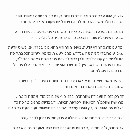
אישית, השנה בהרבה מובנים קל לי יותר. קודם כל, מבחינה נפשית. יש בי
הקלה גדולה מאז ההחלטה להתגרש וכל יום שעובר אני נושמת יותר.
גם מבחינה מעשית, השנה קל לי יותר פשוט כי אני כמעט לא עובדת ויש
שבועות שאני לא עובדת בכלל, כך שאני פנויה כל כולי לילדיי.
ומה עם פרנסה? לא יודעת. באופן מוזר ולא מתאים לי בכלל, אני פשוט יודעת
שאני עושה בדיוק את מה שנדרש ממני לעשות כאמא: לעזוב הכל בתקופה
הזו ולהיות רק עם הילדים. ולכן ברור לי שאם אני בוטחת באמת בהקב"ה,
באמת באמת, הוא ידאג. איך? זה שלו. הוא יותר יצירתי ממני ויש לו את כל
הדרכים לדאוג למחסורי.
ומי היה מאמין שאי פעם אני ארגיש ככה, בטוחה ורגועה כל כך, כשהדבר
שנותן לי הכי הרבה ביטחון בחיי איננו זמין?
זה רק בזכות העבודה שהתחלתי לפני כ 4 שנים בלימודי אמונה וביטחון.
מרגישה שהקב"ה הכין אותי לקראת הבאות, ידע בדיוק מה אני צריכה כדי
לצלוח את השינוי הענק שאני עוברת, שכולל גם חופשות, ועוד מעט גם חגים.
שיהיה ברור, אין בפוסט הזה שום תלונה או קיטור או נסיון לקבל עזרה.
אני בסדר, ב"ה. מודה על כל יום ומתפללת ליום הבא, שיעבור גם הוא בטוב