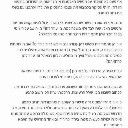
אף פעם לא חשבתי על הנשים האלמנות או הגרושות או הפרודות בחופש
הגדול. הייתי עסוקה בלמצוא את עצמי ולהעסיק את ילדיי ולתכנן עם בעלי
את היום למחרת.
והנה, אני פתאום מרגישה שכמה שהיה לי קשה… יכול להיות קשה עוד יותר.
והנשים האלו, שהן לבד ולא משנה למה, מי עוזר להן? מי חושב עליהן? מי
בכלל זוכר שהן מתמודדות הרבה יותר מהאמא הרגילה?
איך הן מתמודדות כשיש להן עבודה וגם חופש גדול לילדים? ואם הן לוקחות
חופש בעבודה, ממה הן חיות? ואיך הן מסתדרות לצאת עם הילדים לבד
לטיולים המורכבים יותר? ואיך הן מחליטות לאן לצאת? ומי עוזר להן
להתארגן?
עלינו הביתה, הבדלתי על כוס היין (לא, לא גודל זקן. זו סתם המצאה
שהומצאה אי שם, לא ברור למה) ונערכתי לארוחת ערב.
ועכשיו, כשחשבתי מה לכתוב השבוע, או נכון יותר, כשנאלצתי לברור מה
לכתוב השבוע מבין שלל הרעיונות, החלטתי שזה הכי חשוב כרגע.
כי אולי אחרי הפוסט הזה מישהי מהעוקבות ומהקוראות תרים טלפון
לאחות\חברה\שכנה שאין לה בן זוג שחי איתה, ולא משנה מה הסיבה, ורק
תדרוש בשלומה, תגיד לה שהיא מניחה שלא פשוט לה בחופש עם הקטנים
ואולי הן יכולות לעשות משהו ביחד ולהוריד יום אחד מהראש של האמא
המתמודדת.