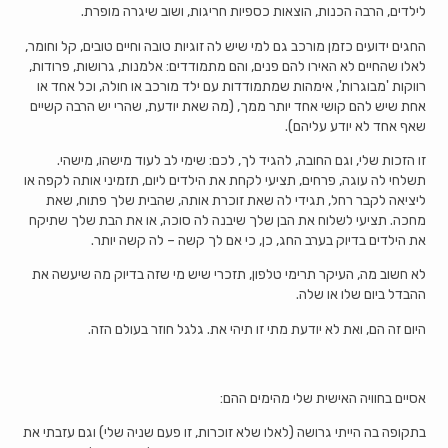
לילדים, הרבה הכנות, הוצאות כספיות חריגות, ושוב שיגרה מופרת.
החגים ידועים כזמן מורכב גם למי שיש לה זוגיות טובה וחיים טובים, קל וחומר,
לאלו שהחיים לא האירו להם פנים, והם מתמודדים: אלמנות, גרושות, פרודות,
רווקות 'מבוגרות', אימהות שמתמודדות עם ילד מורכב או חולה, וכל אחד או
אחת שיש להם קושי אחד יותר ממך, (מה שאת יודעת, שהרי יש הרבה קשיים
שאף אחד לא יודע עליהם).
זו הזכות שלי, וגם החובה, להגיד לך, לכם: שימי לב לעוד מישהו, מישהי.
תשלחי לה עוגה, פרחים, תציעי לקחת את הילדים ליום, תזמיני אותה לקפה או
ליציאה לקבר רחל, תגידי לה שאת זוכרת אותה, שהבית שלך פתוח, שאת
מחכה. תציעי לשלוח את הבן שלך שיבנה לה סוכה, או את הבת שלך שתיקח
את הילדים בדיוק בערב החג, כן, כי אם לך קשה – לה קשה יותר.
לא חשוב מה, העיקר תרימי טלפון, תזכרי שיש מי שזה בדיוק מה שיעשה את
ההבדל ביום שלו או שלה.
היום זה הם, ואת לא יודעת מתי זו תיהי את. גלגל חוזר בעולם הזה.
אסיים בחוויה האישית שלי מהימים ההם:
בתקופה בה הייתי גרושה (לאלו שלא זוכרות, זו פעם שניה שלי) וגם עזבתי את