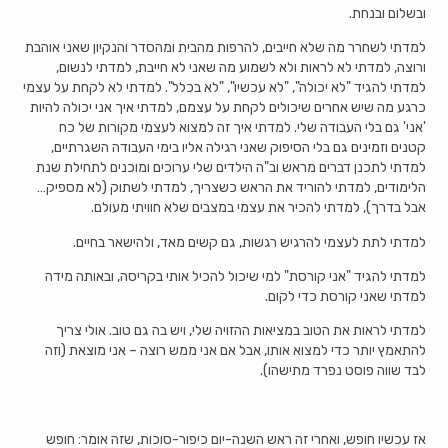
ובשלום ובנחת.
למדתי לשחרר מה שלא חייבים, להרפות מהבית ומהסדר והנקיון שאני אוהבת
ורוצה, למדתי לא לראות ולא לשמוע מה שאני לא חייבת, למדתי לנשום,
למדתי להגיד "לא יכולה", "לא עכשיו", "לא בכלל". למדתי לא לקחת על עצמי
כרגע מה שיש אחרים שיכולים לקחת על עצמם, למדתי איך אני יכולה להיות
'אני' גם בלי העבודה שלי. למדתי איך זה למצוא לעצמי מקורות של כח
קטנים וזמינים גם בלי הסיפוק שאני רגילה אליו בימי העבודה השגרתיים,
למדתי לתכנן דברים מראש וב"ה הילדים שלי ערוכים ומוכנים לתחילת שנת
הלימודים, למדתי להוריד את הראש כשצריך, למדתי לשתוק (לא מספיק…
אבל בדרך), למדתי להכיר את עצמי במצבים שלא חוויתי מעולם.
למדתי לתת לעצמי להרגיש רגשות, גם קשים מאד, ולהישאר בחיים.
למדתי להגיד "אני קורסת" למי שיכול להכיל אותי בקריסה, ובאותה מידה
למדתי שאני קורסת כדי לקום.
למדתי לראות את הטוב במציאות ההזויה שלי, ויש בה גם טוב. אולי צריך
להתאמץ יותר כדי למצוא אותו, אבל אם אני ממש רוצה – אני מוצאת (וזה
לבד שווה פוסט נפרד מתישהו).
אז עכשיו חופש, ואחרי זה ראש השנה-יום כיפור-סוכות, שזה אומר: חופש