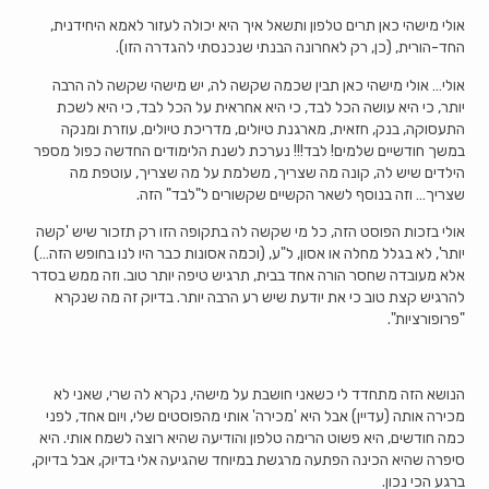
אולי מישהי כאן תרים טלפון ותשאל איך היא יכולה לעזור לאמא היחידנית,
החד-הורית, (כן, רק לאחרונה הבנתי שנכנסתי להגדרה הזו).
אולי… אולי מישהי כאן תבין שכמה שקשה לה, יש מישהי שקשה לה הרבה
יותר, כי היא עושה הכל לבד, כי היא אחראית על הכל לבד, כי היא לשכת
התעסוקה, בנק, חזאית, מארגנת טיולים, מדריכת טיולים, עוזרת ומנקה
במשך חודשיים שלמים! לבד!!! נערכת לשנת הלימודים החדשה כפול מספר
הילדים שיש לה, קונה מה שצריך, משלמת על מה שצריך, עוטפת מה
שצריך… וזה בנוסף לשאר הקשיים שקשורים ל"לבד" הזה.
אולי בזכות הפוסט הזה, כל מי שקשה לה בתקופה הזו רק תזכור שיש 'קשה
יותר', לא בגלל מחלה או אסון, ל"ע, (וכמה אסונות כבר היו לנו בחופש הזה…)
אלא מעובדה שחסר הורה אחד בבית, תרגיש טיפה יותר טוב. וזה ממש בסדר
להרגיש קצת טוב כי את יודעת שיש רע הרבה יותר. בדיוק זה מה שנקרא
"פרופורציות".
הנושא הזה מתחדד לי כשאני חושבת על מישהי, נקרא לה שרי, שאני לא
מכירה אותה (עדיין) אבל היא 'מכירה' אותי מהפוסטים שלי, ויום אחד, לפני
כמה חודשים, היא פשוט הרימה טלפון והודיעה שהיא רוצה לשמח אותי. היא
סיפרה שהיא הכינה הפתעה מרגשת במיוחד שהגיעה אלי בדיוק, אבל בדיוק,
ברגע הכי נכון.