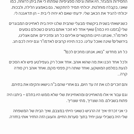
החסידות והמגזר, היו אחות וגיסה ספציפיות שפתחו לי את ביתן לרווחה, כמו
שאני, בקבלה מוחלטת. יכולתי תמיד להתקשר, גם באמצע הלילה, ולבכות.
יכולתי להגיד את הכאב שלי. ידעתי שאם לא יהיה לי בית – הן תדאגנה לי.
כשנישאתי בשנית ביקשתי מבעלי שהבית שלנו יהיה בית לאחיינים המבוגרים
שלי (בזמנו היו כמה) שאף אחד לא זוכר אותם בחגים כשכולם נוסעים
לאדמו"ר, ואנחנו היינו מתקשרים אליהם כל חג ומזכירים: אתם אצלינו,
בירושלים! שינה ואוכל עלינו. ככה תיהיו קרובים לאדמו"ר וגם יהיה לכם חג.
כל חג מחדש: "בואו, אנחנו מחכים לכם!"
ולכל אחד הכנו את מה שהוא אוהב. אחד אוכל רק געפילטע פיש ולא הסכים
לגעת בסלמון המושקע, ואחד שותה רק פפסי מקס, ואחד אוהב רק סודה
קרה…
והם זוכרים לנו את זה עד היום, גם אחרי שהם ב"ה נישאו והקימו את בתיהם.
וגם עבור אי אלו מהאחיינים ומהאחייניות שלי שלא ממש היו בתלם – ביתנו היה
פתוח בשבילם. מה שצריך, מתי שצריך.
כי אני זכרתי איך זה הרגיש כשאני הייתי במצבם, ואיך הבית של המשפחה
שלי היה בשבילי עוגן יחיד בתוך סערות החיים. והעוגן הזה החזיר אותי בחזרה.