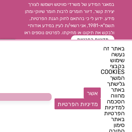
במאגר המידע של משרדי סוויטש וישמשו לצורך
יצירת קשר, דיוור חומרים לרבות חומר שיווקי ומתן
מידע. ידוע לי כי בהתאם לחוק הגנת הפרטיות,
תשמ"א-1981, אני רשאי/ת לעיין במידע אודותיי
ולבקש את תיקונו או מחיקתו. לפרטים נוספים ראו
פתח
מדיניות הפרטיות
באתר זה
נעשה
רוצה להתעדכן ראשונה
שימוש
בקבצי
COOKIES
המשך
צרי קשר
גלישתך
באתר
052-7144914
אשר
מהווה
switchcenter@walla.com
הסכמה
מדיניות הפרטיות
למדיניות
הצטרפות לנבחרת של המרכז
הפרטיות
באתר
סימון
התיבה