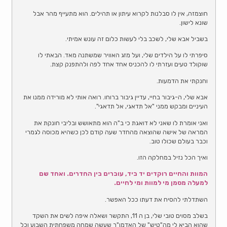
חוצמזה, אין לו סבלנות לקרוא עיתון או תהילים. הוא מתעייף מהר אבל
שונא לישון.
בשביל אבא שלי, לשכב בלי לעשות כלום זה עונש אמיתי.
סיפרתי לו על הילדים שלי, ועל מזג האוויר שמשתנה מאד. הבאתי לו
שוקולד טעים ועזרתי לו להכניס אחד אחד לפה ולהתפנק קצת.
וחנקתי את הדמעות.
אבא שלי, ה-גיבור בחיי, עדיין גיבור ברוחו. רואה אותי לא מורידה ממנו את
העיניים ומבקש ממני "אל תדאגי, אל תדאגי".
ואני אומרת לו שאני לא דואגת כי ב"ה הוא מתאושש ובליבי חונקת את
המראה של אישה שהוצאה מהחדר שעה קודם לכן כשהיא מכוסה לגמרי
וכבר בעולם שכולו טוב.
ואיך הכל נזיל במחלקה הזו.
המוות והחיים רוקדים יד ביד, עוברים בין החדרים. ואחד שם
למעלה מסמן מי למוות ומי לחיים.
השתדלתי להסיח את דעתו ככל האפשר.
בשלב מסוים טובי שלי, בן ה 11, התקשר ושאלה איפה לשים את השקד
שהוא הביא לי מה"טיש" של האדמו"ר שעשה שמחה משפחתית השבוע וכל