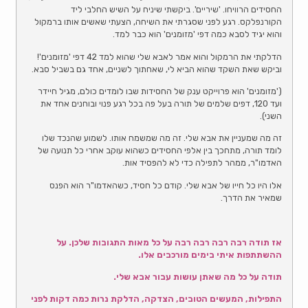
החסידים הרוויחו. 'שיריים'. ביקשתי שיניח על השיש החלבי ליד
הקורנפלקס. רגע לפני שסגרתי את השיחה, הצעתי שאשים אותו ברמקול
והוא יגיד לסבא כמה דפי 'מזומנים' הוא כבר למד.
הדלקתי את הרמקול והוא אמר לאבא שלי שהוא למד 42 דפי 'מזומנים'!
וביקש שאת השקד שהוא הביא לי, שאחתוך לשניים, אחד גם בשביל סבא.
('מזומנים' הוא פרוייקט ענק של החסידות שבו לומדים כולם, מגיל חיידר
ועד 120, דפים שלמים של תורה בעל פה בכל רגע פנוי ובוחנים אחד את
השני).
זה מה שמעניין את אבא שלי. זה מה שמשמח אותו. לשמוע שהנכד שלו
לומד תורה, מתחכך בין אלפי החסידים כשהוא עוקב אחרי כל תנועה של
האדמו"ר, ממהר לתפילה כדי לא להפסיד אות.
אלו היו כל חייו של אבא שלי. קודם כל חסיד, כשהאדמו"ר הוא הפנס
שמאיר את הדרך.
אז תודה רבה רבה רבה רבה על כל מאות התגובות שלכן. על
ההשתתפות איתי בימים מורכבים אלו.
תודה על כל מה שאתן עושות עבור אבא שלי.
התפילות, המעשים הטובים, הצדקה, הדלקת נרות כמה דקות לפני