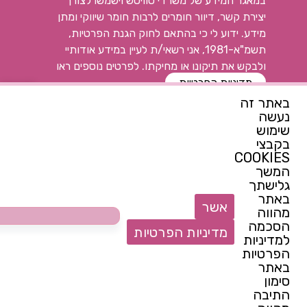
במאגר המידע של משרדי סוויטש וישמשו לצורך
יצירת קשר, דיוור חומרים לרבות חומר שיווקי ומתן
מידע. ידוע לי כי בהתאם לחוק הגנת הפרטיות,
תשמ"א-1981, אני רשאי/ת לעיין במידע אודותיי
ולבקש את תיקונו או מחיקתו. לפרטים נוספים ראו
פתח
מדיניות הפרטיות
באתר זה
נעשה
רוצה להתעדכן ראשונה
שימוש
בקבצי
COOKIES
המשך
צרי קשר
גלישתך
באתר
052-7144914
אשר
מהווה
switchcenter@walla.com
הסכמה
מדיניות הפרטיות
למדיניות
הצטרפות לנבחרת של המרכז
הפרטיות
באתר
סימון
התיבה