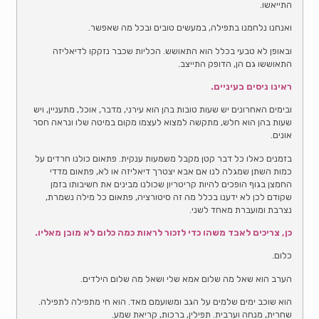
התייאשו.
ואנחנו נלחמנו בתפילה, במעשים טובים ובכל מה שאפשר.
ובאופן לא טבעי בכלל הוא התאושש. הכליות שכבר נזקקו לדיאליזה
התאוששו גם הן, הדופק התייצב.
ראינו ניסים בעיניים.
ובימים האחרונים יש שעות טובות בהן הוא עירני, מדבר, אוכל, מתעניין, ויש
שעות בהן הוא חלש, מתקשה למצוא לעצמו מקום במיטה שלו ונראה חסר
אונים.
בזמנים כאלו כל דבר קטן מקבל משמעות ענקית. פתאום כולנו חרדים על
כמות השתן שמגלה לנו אם אבא יצטרך דיאליזה או לא, פתאום מדדי
החמצן בגוף הופכים להיות קריטריון שכולנו מבינים את חשיבותו בזמן
שקודם לכן לא ידענו בכלל מה זה סיטורציה, פתאום כל מילה נשמרת,
נצרבת ומועברת מאחד לשני.
כן, צריכים לאבד משהו כדי לזכור לראות כמה כלום לא מובן מאליו.
כלום.
הערב הוא שאל מה שלום אמא שלי ושאל מה שלום הילדים.
הוא שוכב ימים שלמים על הגב ומשועמם מאד. הוא חי מתפילה לתפילה.
שחרית, מנחה וערבית. תפילין, ברכות, קריאת שמע.