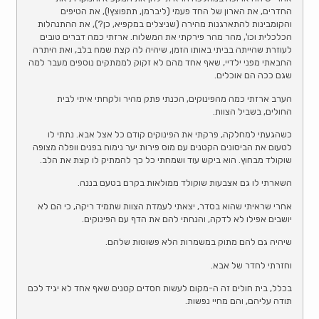
החדרים, את הארון של החד פעמי (ליברמן, תתפוצץ!), את הטיפים
והקומבינות להתארגנות מהירה (שניצלים במקפיא, כן?), את ההתנהלות
הכלכלית וכו', מהר מהר פירקתי את המשלוח. ארזתי כמה דברים טובים
לעוזרת שהייתה בביתי באותו הזמן, שיהיה לה קצת שמח בלב, ואת היתרה
החבאתי מפני ילדיי, שאף אחד מהם לא זקוק לממתקים נוספים מעבר למה
שגם ככה הם אוכלים.
הערב ארזתי כמה מהפינוקים, הכנתי פתק מהיר ולקחתי איתי לבית
החולים, בשביל הצוות.
כשהגעתי למחלקה, פרקתי את הפינוקים קודם כל אצל אבא. נתתי לו
לטעום את הביסונים הקטנים עם מוס פירות יער נימוח בפנים וופלה מצופה
שוקולד מבחוץ. הוא ביקש עוד ושמחתי כל כך להמתיק לו קצת את הלב.
השארתי לו גם אצבעות שוקולד ממולאות בקרם בטעם בננה.
אחרי שראיתי שהוא בסדר, יצאתי לעמדת הצוות שתמיד ריקה, כי הם לא
יושבים אפילו לא לדקה, והנחתי להם את הדף עם הפינוקים.
שיהיה גם להם מתוק במשמרות הלא פשוטות שלהם.
וחזרתי לחדר של אבא.
בכלל, בית חולים זה ה-מקום לעשות חסדים קטנים שאף אחד לא יגיד לכם
תודה עליהם, והם מחיי נפשות.