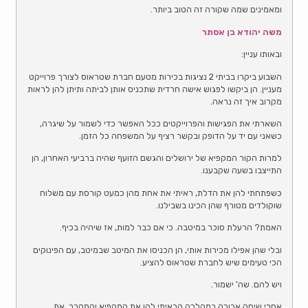
ומאמינים שמה שקורה זה הטוב ביותר.
משה יהודא בן אסתר
ובאותו עניין:
השבוע ביקרו בביתי 2 נציגות בכירות מטעם חברת שטראוס לצורך פרוייקט
מעניין. הן ביקשו לפגוש אישה חרדית שתכניס אותן לביתה ותיתן להן לראות
מקרוב איך זה נראה.
השארתי את הפגישות והפרוייקטים ככל האפשר כדי לשמור על שיגרה,
כשאני עם יד על הדופק ובקשר רציף על המשפחה כל הזמן.
למרות הקור המקפיא של ירושלים והגשם הזועף שהיה ברביעי האחרון, הן
התייצבו בשעה שקבענו.
כשפתחתי להן את הדלת, ראיתי את אחת מהן כמעט קורסת עם משלוח
שוקולדים מטורף שהן הכינו בשבילנו.
האמת? הרעלת סוכר במיטבה. כי אם כבר למות, אז שיהיה בכיף.
ובלי שהן אפילו מכירות אותי, הן הכניסו את המיטב שבמיטב, עם הפינוקים
הכי טעימים שיש לחברת שטראוס להציע.
ויש להם. שה' ישמור.
אחרי שיחה ארוכה במהלכה הראיתי להן את המקפיא והמקרר, את