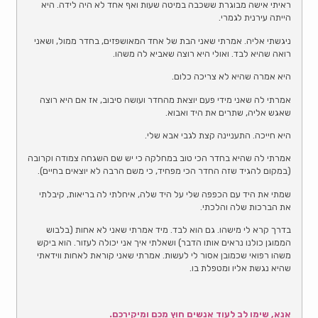
ראיתי אישה מבוגרת ששכבה במיטה שעות ואף אחד לא היה לידה. היא
הייתה עירנית לגמרי.
ניגשתי אליה. אמרתי שאני הבת של אחד המאושפזים, בחדר ממול, ושאני
רואה שהיא לבד. ואולי היא רוצה שאביא לה משהו.
היא אמרה שהיא לא צריכה כלום.
אמרתי לה שאני מידי פעם יוצאת מהחדר ועושה סיבוב, אז אם היא רוצה
שאגש אליה, שתרים את היד ואבוא.
היא חייכה. התעניינה קצת לגבי אבא שלי.
אמרתי לה שהיא בחדר הכי טוב במחלקה כי יש שם השגחה צמודה וקרובה
(במקום להגיד שזה החדר הכי מפחיד, כי משם הרבה לא יוצאים בחיים).
שמתי את היד עם הכפפה שלי על היד שלה, איחלתי לה בריאות, קיבלתי
את הברכות שלה והלכתי.
בדרך קרא לי מישהו. גם הוא לבד. מיד אמרתי שאני לא אחות (בלבוש
הממוגן כולנו נראים אותו הדבר) ושאלתי איך אני יכולה לעזור. הוא ביקש
משהו רפואי שכמובן אסור לי לעשות. אמרתי שאני קוראת לאחות ווידאתי
שהיא נגשת אליו ומטפלת בו.
אנא, שימו לב לעוד אנשים חוץ מכם ומיקירכם.