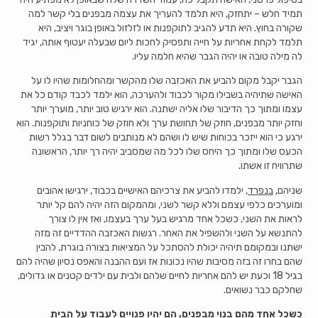
תמיד חלש – יתחזק, היא תלמד להעריך את עצמה מבפנים בלי קשר למה
שקורה בחוץ. היא תדע להגיב לתוקפנות או לזלזול באופן בוגר ויציב, היא
תלמד לקחת אחריות על חייה ותפסיק לחכות ליום שבעלה יעטוף אותה, יגיד
לה מילה טובה או יהיה הגבר שהיא חלמה עליו.
הגבר יקבל מקום להביע את האכזבה שלו מהקשר ומהחלומות שהיו לו על
האישה שתיהיה בשבילו מקור לכבוד ולהערכה, הוא ילמד לכבד קודם כל את
עצמו ומתוך כך הדיבור שלו אליה ישתנה. הוא ירגיש טוב יותר, מוערך יותר
וחזק יותר מבפנים, חוזק של תחושת ערך ולא חוזק של כוחניות ותוקפנות. הוא
ירגע כי הוא ייזכר בכוחות שיש לו ושהם לא מנותבים לשום דבר בגלל רשות
הכעס שלו ומתוך כך היחס שלו לכל מה שמסביב יהיה רך יותר, הראשונה
שתרוויח זו אשתו.
שניהם,
בנפרד,
ילמדו להביע את צרכיהם האישיים בכבוד, ירגישו אהובים
ומוערכים כלפי עצמם וללא קשר לשני, ומהמקום הזה יהיה להם קל יותר
לראות את השני, כשכל אחד מרגיש בעל ערך בעצמו, ואז אין לו צורך
להתנשא על השני ולהשפיל את האחר. רגשות האכזבה ההדדיים זה מזה
ישתנו ובמקומם תיהיה יכולת להסתכל על המציאות בצורה בוגרת, להבין
שהם בחרו זה בזה מסיבות שהיו נכונות אז ועם ההבנה והאפס נסיון שהיה להם
בגיל 18 וכעת יש להם אחריות לחיים שלהם ולבית עם ילדים קטנים או גדולים,
שחלקם כבר נשואים.
כשכל אחד מהם בנוי מבפנים, הם יהיו פנויים לעבוד על הבית