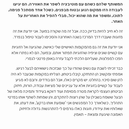
המשותף שלהם כשהם עם מוטיבציה לשפר את האווירה. הם יגיעו
לעבודה הזו ממקום רגוע ובטוח מבפנים, כשכל אחד מסתכל פנימה,
לתוכו, ומשפר את מה שהוא יכול, מבלי להפיל את האחריות על
האחר.
זה לא חייב להיות בדיוק ככה. אבל זה מה שקורה בפועל. אני יודעת את זה
מזוגות שעברו דרך המרכז בשנה האחרונה והסכימו לעבור טיפול בנפרד.
אני יודעת את זה גם מהמקומות האישיים שלי כאישה, שהגיעה אל הזוגיות
עם קשיים שונים וציפיה שהזוגיות תפתור אותם, ובפועל, הם לא נפתרו אלא
הפכו למפלצות, שעליהם הלכתי לקבל עזרה באופן פרטני לגמרי.
כבר זכיתי לשבת עם נשים שהודו על כך שבזכות נישואיהם לבעל רגיש,
אמפתי ומקשיב הן התחזקו, קיבלו ביטחון, הצליחו במקומות שבעבר לא היה
להן שום סיכוי. בהחלט. יש מקרים כאלו, אבל הם בודדים. ורובם לא מגיע
לעבוד על קשיים בזוגיות אלא על עניינים של מציאת עבודה, הורות, חיזוק
הביטחון העצמי לקראת מטרה מסוימת ועוד דווקא בעידוד ותמיכה מלאה של
הבעל ששמח בשבילן על שהן רוצות להתקדם, והן שמחות לשתף אותו בפרטי
התהליך, כשלאורך כל המפגשים אני 'שומעת אותו ברקע', את דעתו, את
שאלותיו ואת עידודו, וזוגות כאלו גורמים לי להתרגשות גדולה ולחיזוק
האמונה שיגעת ומצאת – תאמין.