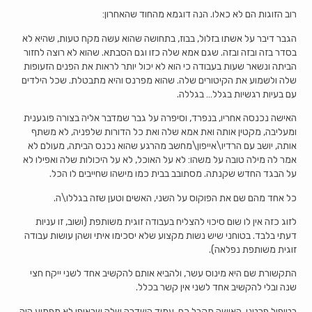
רוב הזוגות הם לא כאלו. הנה דוגמא מהחוד שהאחרון:
הגבר דיבר על אשתו בזלול, בבוז, בתחושה שהוא עשה מקח טעות, שהיא לא
בסדר בזה ובזה ובזה. שגם אמא שלה כזו וגם הסבתא. שהוא לא רוצה לחזור
הביתה ונשאר שעות בעבודה כי הוא לא יכול יותר לראות את הפנים הזעופות
שלה ולשמוע את הקיטורים שלה. שהוא מפרנס והיא מתבטלת. שכל הילדים
עם בעיות רגשיות בגלל… בגללה.
האישה נכנסה אחריו, בנפרד, וסיפרה על גבר שמדבר אליה בצורה פוגענית
ומעליבה, מקטין אותה ואת אמא שלה ואת כל הדורות שלפניה, לא משתף
אותה, יושב עם הרדיו\אייפון\מחשב מהרגע שהוא נכנס הביתה, מעולם לא
אמר לה מילה טובה על משהו: לא על האוכל, לא על היכולות שלה ואפילו לא
על הבגד החדש שקנתה. מסתובב בבית כמו מישהו שחייבים לו הכל.
כל אחד מהם שם את הפוקוס על השני, האשים וטען שזה בגללו\ה.
לזוג כזה אין לו שום סיכוי להצליח בעבודה זוגית משותפת (ושוב, זו עניות
דעתי בלבד. בטוחני שיש נשות מקצוע שלא יסכימו איתי ושהן עושות עבודה
זוגית משותפת נפלאה).
התקשורת שם היא מינוס עשר, ולהביא אותם להקשיב אחד לשני ייקח חצי
שנה ובלי להקשיב אחד לשני אין קשר בכלל.
בטיפול פרטני, האישה תקבל כח, עמוד השדרה שלה שבאופן לא מפתיע היה