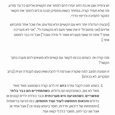
יש ציפייה שבן או בת הזוג יעזרו להם לפתור את הקשיים אליהם כל צד מודע,
מה שלא תמיד קורה, במיוחד כשאין מספיק הבנה וכלים להפוך את הקשר
למקור לתמיכה ולריפוי הדדי.
[הבעיה הגדולה יותר היא עם הקשיים הלא מודעים, אלו שכל אחד מתכחש
אליהם (אני מתווכח? זו את שאף פעם לא מקשיבה לי", "אני לא מעריכה
אותך? אתה זה שאף פעם לא אומר לי מילה טובה") אבל זה כבר לפוסט
אחר.]
ומה קורה אז, כשהם נכנסו לקשר עם קשיים ולא מוצאים להם מענה בתוך
הקשר?
זו תמונת המצב למה שקורה שגרמה לי להבין שאין טעם לעבודה זוגית (ברוב
המקרים. לא בכולם):
כשזוג פונה לקבל עזרה
כזוג
זה לרוב קורה כשהמצב מאד מאד
מאד לא טוב, כשהנזקים הם גדולים,
כשהמחירים הם כבר בלתי
אפשריים
,
כשהפגיעה היא מערכתית
וכבר כוללת ילדים קטנים או
גדולים
והכאוס התפשט לעוד ועוד תחומים,
כמו פגיעה בריאותית
(התפתחות של דיכאון, חרדות, חוסר ביטחון עצמי וכו') אצל אחד או
אצל שני בני הזוג, משבר כלכלי קשה ועוד.