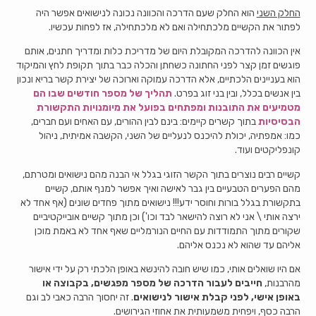
החלק השני
הוא החלק שעם הדרכה והכוונה נכונה לנישואים אפשר היה
לפתור את הקשיים מלכתחילה ואם לא מלכתחילה, אז לפחות עכשיו.
אין הכוונה להדרכה המקובלת היום של מדריכת כלות ומדריך חתנים, אותם
פוגשים זמן קצר לפני החתונה כשחתן והכלה כבר בתוך תקופת לחץ והמיקוד
הוא בעניינים הלכתיים, אלא הדרכה עמוקה וארוכה של יצירת קשר בריא ונכון
בין אנשים בכלל, ובין בני זוג בפרט.
תהליך של מספר חודשים שבו הם
מטמיעים את התובנות ומפתחים בפועל את מיומנויות התקשורת
הבסיסיות
בתוך קשרים קיימים: בינם לבין ההורים, עם האחים ועם חברים,
כמו: אמפתיה, יכולת להיכנס לנעליים של השני, הקשבה אמיתית, ניהול
קונפליקטים ועוד.
קשיים רבים נוצרים בתוך הקשר הזוגי בגלל אי הבנה מהם נישואים ומטרתם,
מהם הפערים הטבעיים בין גבר לאישה ואיך אפשר למנף אותם, קשיים
בתקשורת בגלל בורות וחוסר ידע!!! נישואים מתוך פחדים שונים (אף אחד לא
ירצה אותי \ אני לא רוצה להישאר לבד וכו') וכן מתוך קשיים אובייקטיביים
שקורים מתוך התמודדות עם החיים הנורמליים שאף אחד לא באמת מוכן
אליהם עד שהוא לא נכנס אליהם.
אם היו שואלים אותי, כמו שיש חובה להינשא באופן הלכתי רק על ידי אישור
מהרבנות,
חייבים לעבור הדרכה של מספר מפגשים, בקבוצה או
באופן אישי, לפני קבלת אישור לנישואים
. זה יחסוך הרבה כאבי לב וגם
הרבה כסף, ויפחית משמעותית את אחוזי הגירושים.