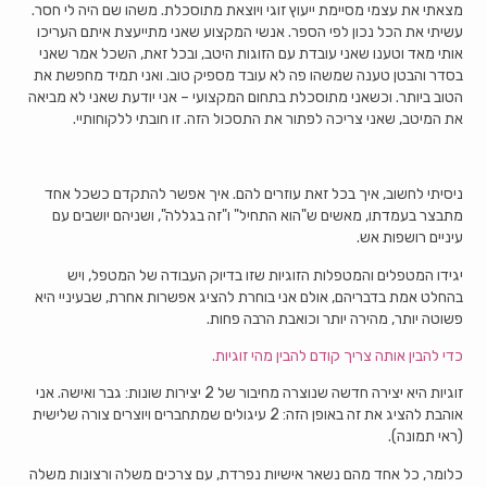
מצאתי את עצמי מסיימת ייעוץ זוגי ויוצאת מתוסכלת. משהו שם היה לי חסר.
עשיתי את הכל נכון לפי הספר. אנשי המקצוע שאני מתייעצת איתם העריכו
אותי מאד וטענו שאני עובדת עם הזוגות היטב, ובכל זאת, השכל אמר שאני
בסדר והבטן טענה שמשהו פה לא עובד מספיק טוב. ואני תמיד מחפשת את
הטוב ביותר. וכשאני מתוסכלת בתחום המקצועי – אני יודעת שאני לא מביאה
את המיטב, שאני צריכה לפתור את התסכול הזה. זו חובתי ללקוחותיי.
ניסיתי לחשוב, איך בכל זאת עוזרים להם. איך אפשר להתקדם כשכל אחד
מתבצר בעמדתו, מאשים ש"הוא התחיל" ו"זה בגללה", ושניהם יושבים עם
עיניים רושפות אש.
יגידו המטפלים והמטפלות הזוגיות שזו בדיוק העבודה של המטפל, ויש
בהחלט אמת בדבריהם, אולם אני בוחרת להציג אפשרות אחרת, שבעיניי היא
פשוטה יותר, מהירה יותר וכואבת הרבה פחות.
כדי להבין אותה צריך קודם להבין מהי זוגיות.
זוגיות היא יצירה חדשה שנוצרה מחיבור של 2 יצירות שונות: גבר ואישה. אני
אוהבת להציג את זה באופן הזה: 2 עיגולים שמתחברים ויוצרים צורה שלישית
(ראי תמונה).
כלומר, כל אחד מהם נשאר אישיות נפרדת, עם צרכים משלה ורצונות משלה