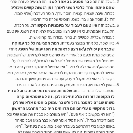
בשלב הזה הם
כבר מפנים גב אחד לשני
והם מגיעים לעזרה אחרי
שהם פיתחו אחד כלפי השני לאורך זמן רגשות קשים
שיכולים
לכלול: איבה, שנאה, קנאה, חוסר ערך, חוסר הערכה (שלא לומר,
זלזול), חוסר אמון, בוז, כעס, ותוסיפי על זה כיד הדמיון.
בשלב הזה
אין טעם לעבוד על מיומנויות תקשורת
, על הכלה,
הקשבה ואמפתיה, כי אין שם רצון ומוטיבציה לראות את השני. אין טעם
לעבודה שכלית, למשימות. צריך עבודה עמוקה ואישית.
כיוון שכך, כל אחד מבוצר בעמדתו.
רמת הפגיעה כל כך עמוקה
שכבר אין יכולת ו\או רצון לראות את הפגיעות של השני.
אחרי
שנים של מתח וכעס כל אחד רוצה שהשני יבוא לקראתו. יש 'חשבונות
פתוחים' וכל משפט שני מתחיל ב"אבל אני לא יכול\ה לסלוח לו על
מה שהוא\היא אמר\ה לי כש…" ואז הטיפול מתמקד בחלק הזה כי אי
אפשר להתקדם קדימה, ובמקום לרפא את הכאב האישי, האנושי, הוא
רק גדל כי הוא לא מקבל מענה, ועכשיו הוא פתוח, חשוף ומדמם.
באופן לא מפתיע, מבירור מעמיק עם שניהם ועם כל אחד בנפרד
מסתבר שלרוב מדובר בזוג
שלמרות השנים הארוכות כזוג לא היו
לו תקופות זוהרות מלכתחילה ולכן, זה לא שפתאום קרה
משהו שגרם למפנה גדול ולשבר עמוק ביחסים אלא שחלק
גדול מהקשיים עליהם הם מדווחים היה כבר מהרגע הראשון
("הוא לא מקשיב לי אף פעם", "היא מעולם לא סבלה את אמא שלי וכל
פעם דיברה נגדה", "הוא תמיד אומר שהוא כבר מגיע אבל מאחר
באופן קבוע בלי להתחשב בעובדה שאני מתייבשת בינתיים", "היא
תמיד הייתה נחיתית. אני לא אשם שהיא תמיד חושבת שאני לא