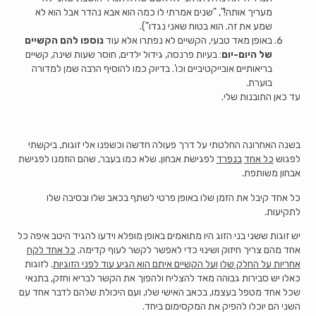
מעריך אותה!", "שנים אמרתי לו כמה הוא אבא נהדר אבל הוא לא
שמע את זה. הוא בטוח שאני נגדו").
באופן מאד טבעי, הקשיים לא נפתרו אלא עוד
נוספו להם הקשיים
של היום-יום
: בעיות פרנסה, גידול ילדים, חוסר שעות שינה, קשיים
בריאותיים אובייקטיביים וכו'. בדיוק כמו להוסיף הרבה שמן למדורה
בוערת.
עד כאן התובנות שלי.
בשנה האחרונה החלטתי על דרך פעולה חדשה וכשפנו אלי זוגות, ביקשתי
לפגוש
כל אחד
בנפרד
לפגישת אבחון. שלא כמו בעבר, שהם הוזמנו לפגישת
אבחון משותפת.
כל אחד קיבל את הזמן שלו באופן פרטי לשתף בכאב שלו ובסיבה שלו
לתקיעות.
יש זוגות ששני בני הזוג היו מתואמים באופן מופלא וידעו להגיד היטב איפה כל
אחד מהם צריך חיזוק ושינוי כדי לאפשר לקשר לעוף קדימה.
כל אחד לקח
אחריות על החלק שלו
ועל הקשיים איתם הוא הגיע עוד לפני הזוגיות
. לזוגות
כאלו יש סבירות גבוהה מאד להצליח ולהפוך את הקשר לבריא וחזק, בתנאי
שכל אחד מטפל בעצמו, בכאב האישי שלו, ועם היכולת שלהם לדבר אחד עם
השני הם יוכלו להפיק את המקסימום ביחד.