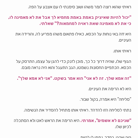
ראיתי שהוא רוצה לומר משהו ושוב סימנתי לו עם אצבע על הפה.
"יכול להיות שאיציק באמת באמת מחמיא לך אבל את לא מאמינה לו,
כי את לא מאמינה שאת ראויה למחמאות?" שאלתי.
היא זזה באי נוחות על הכסא, כאילו פתאום משהו מפריע לה, והורידה את
העיניים.
ראיתי אותו.
הגוף שלו, שהיה דרוך כל כך, מוכן לזנק כדי להגן על עצמו, התרסק על
הכסא. הכתפיים החסונות נשמטו, הגב התעגל והוא היה נראה מובס.
"זה אמא שלך. זה לא אני" הוא אמר בשקט. "אני לא אמא שלך".
היא לא הרימה את העיניים.
"סליחה" היא אמרה, בקול שבור.
נתתי לסליחה הזו להדהד. ראיתי אותו מתחיל להסדיר את הנשימה.
"שניכם לא אשמים", אמרתי.
היא הרימה את הראש לאט ולא הסתכלה
לכיוון שלו.
היה שקט. בחדר. נתתי לו להיות.