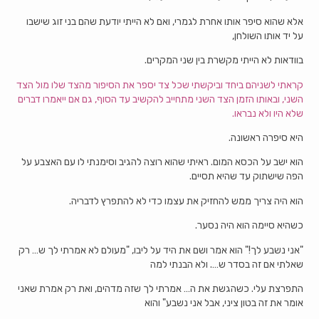
אלא שהוא סיפר אותו אחרת לגמרי, ואם לא הייתי יודעת שהם בני זוג שישבו
על יד אותו השולחן,
בוודאות לא הייתי מקשרת בין שני המקרים.
קראתי לשניהם ביחד וביקשתי שכל צד יספר את הסיפור מהצד שלו מול הצד
השני,
ובאותו הזמן הצד השני מתחייב להקשיב עד הסוף, גם אם ייאמרו דברים
שלא היו ולא נבראו.
היא סיפרה ראשונה.
הוא ישב על הכסא המום. ראיתי שהוא רוצה להגיב וסימנתי לו עם האצבע על
הפה שישתוק עד שהיא תסיים.
הוא היה צריך ממש להחזיק את עצמו כדי לא להתפרץ לדבריה.
כשהיא סיימה הוא היה נסער.
"אני נשבע לך!" הוא אמר ושם את היד על ליבו, "מעולם לא אמרתי לך ש… רק
שאלתי אם זה בסדר ש…. ולא הבנתי למה
התפרצת עלי. כשהגשת את ה… אמרתי לך שזה מדהים, ואת רק אמרת שאני
אומר את זה בטון ציני, אבל אני נשבע" והוא