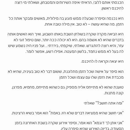
הכנסתי אותם ללובי, הראיתי איפה השירותים והמטבחון, ושאלתי מי רוצה
להיכנס ראשון.
היא נכנסה וסיפרה שבעלה ממש פוגע בה מילולית, מאשים ומבקר אותה כל
הזמן. מה שהיא עושה – לא טוב. אין מילה טובה אחת.
היא הביאה מקרה שקרה בשולחן השבת באותו השבוע, ואיך הוא האשים אותה
בדברים שהיא לא אשמה בהם. היא לא יכולה ככה יותר, שום טיפול זוגי לא
עזר, והיא רוצה להתגרש. שאלתי, שיקפתי, ביררתי… ועל פניו היה נשמע שיש
לה בעל לא ממש נחמד, בלשון המעטה. אפילו רשע, אפשר לומר.
היא יצאה וקראה לו להיכנס.
הוא סיפר על אישה שכל הזמן מתלוננת, ששום דבר לא טוב בעיניה, שהיא לא
מכבדת את הזמן שלו עם עצמו ושכל הזמן
טוענת שהוא לא מתייחס אליה מספיק גם כשהוא מתייחס, מחמיא, מפרגן,
קונה מתנות.
"ומה אתה חושב?" שאלתי
"אני חושב שהיא ממציאה דברים שלא היו. באמת" הוא אמר בשיא הרצינות.
"אני אתן לך דוגמא" הוא אמר, וסיפר אירוע שקרה בשבת האחרונה בזמן
הסעודה, בדיוק האירוע שהיא סיפרה עליו,