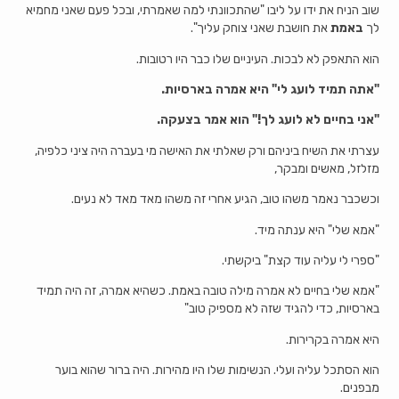
שוב הניח את ידו על ליבו "שהתכוונתי למה שאמרתי, ובכל פעם שאני מחמיא
לך
באמת
את חושבת שאני צוחק עליך".
הוא התאפק לא לבכות. העיניים שלו כבר היו רטובות.
"אתה תמיד לועג לי" היא אמרה בארסיות.
"אני בחיים לא לועג לך!" הוא אמר בצעקה.
עצרתי את השיח ביניהם ורק שאלתי את האישה מי בעברה היה ציני כלפיה,
מזלזל, מאשים ומבקר,
וכשכבר נאמר משהו טוב, הגיע אחרי זה משהו מאד מאד לא נעים.
"אמא שלי" היא ענתה מיד.
"ספרי לי עליה עוד קצת" ביקשתי.
"אמא שלי בחיים לא אמרה מילה טובה באמת. כשהיא אמרה, זה היה תמיד
בארסיות, כדי להגיד שזה לא מספיק טוב"
היא אמרה בקרירות.
הוא הסתכל עליה ועלי. הנשימות שלו היו מהירות. היה ברור שהוא בוער
מבפנים.